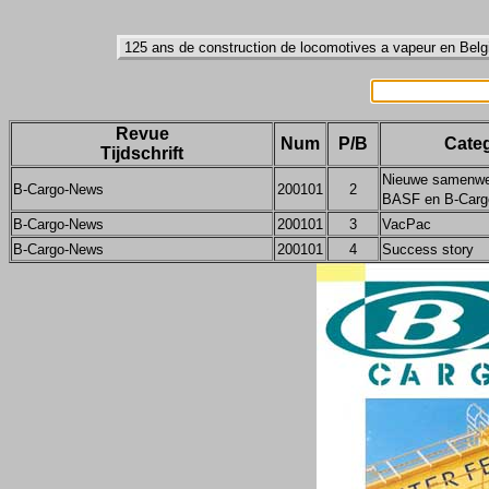
Revue
Num
P/B
Categ
Tijdschrift
Nieuwe samenwe
B-Cargo-News
200101
2
BASF en B-Carg
B-Cargo-News
200101
3
VacPac
B-Cargo-News
200101
4
Success story