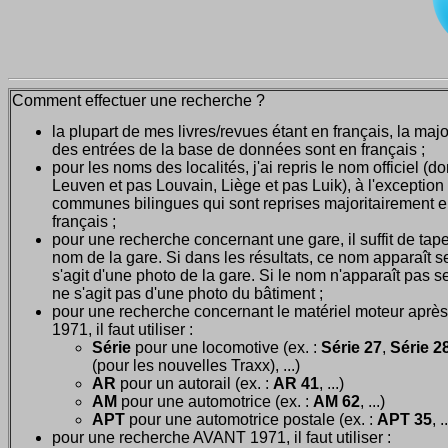
Comment effectuer une recherche ?
la plupart de mes livres/revues étant en français, la majo
des entrées de la base de données sont en français ;
pour les noms des localités, j'ai repris le nom officiel (d
Leuven et pas Louvain, Liège et pas Luik), à l'exception
communes bilingues qui sont reprises majoritairement 
français ;
pour une recherche concernant une gare, il suffit de tape
nom de la gare. Si dans les résultats, ce nom apparaît seu
s'agit d'une photo de la gare. Si le nom n'apparaît pas seu
ne s'agit pas d'une photo du bâtiment ;
pour une recherche concernant le matériel moteur après
1971, il faut utiliser :
Série
pour une locomotive (ex. :
Série 27
,
Série 28
(pour les nouvelles Traxx), ...)
AR
pour un autorail (ex. :
AR 41
, ...)
AM
pour une automotrice (ex. :
AM 62
, ...)
APT
pour une automotrice postale (ex. :
APT 35
, .
pour une recherche AVANT 1971, il faut utiliser :