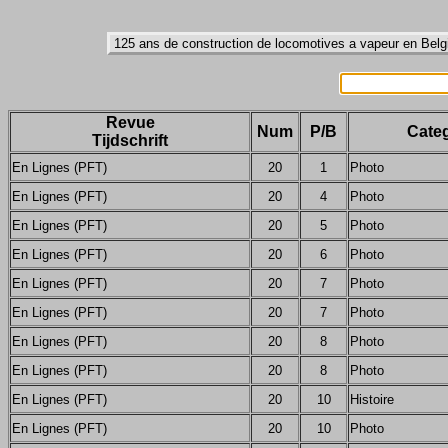
Revue
Num
P/B
Categ
Tijdschrift
En Lignes (PFT)
20
1
Photo
En Lignes (PFT)
20
4
Photo
En Lignes (PFT)
20
5
Photo
En Lignes (PFT)
20
6
Photo
En Lignes (PFT)
20
7
Photo
En Lignes (PFT)
20
7
Photo
En Lignes (PFT)
20
8
Photo
En Lignes (PFT)
20
8
Photo
En Lignes (PFT)
20
10
Histoire
En Lignes (PFT)
20
10
Photo