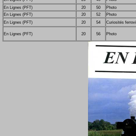
En Lignes (PFT)
20
50
Photo
En Lignes (PFT)
20
52
Photo
En Lignes (PFT)
20
54
Curiosités ferrov
En Lignes (PFT)
20
56
Photo