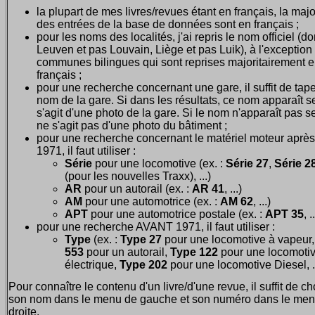
la plupart de mes livres/revues étant en français, la majo
des entrées de la base de données sont en français ;
pour les noms des localités, j'ai repris le nom officiel (d
Leuven et pas Louvain, Liège et pas Luik), à l'exception
communes bilingues qui sont reprises majoritairement 
français ;
pour une recherche concernant une gare, il suffit de tape
nom de la gare. Si dans les résultats, ce nom apparaît seu
s'agit d'une photo de la gare. Si le nom n'apparaît pas seu
ne s'agit pas d'une photo du bâtiment ;
pour une recherche concernant le matériel moteur après
1971, il faut utiliser :
Série
pour une locomotive (ex. :
Série 27
,
Série 28
(pour les nouvelles Traxx), ...)
AR
pour un autorail (ex. :
AR 41
, ...)
AM
pour une automotrice (ex. :
AM 62
, ...)
APT
pour une automotrice postale (ex. :
APT 35
, .
pour une recherche AVANT 1971, il faut utiliser :
Type
(ex. :
Type 27
pour une locomotive à vapeur
553
pour un autorail,
Type 122
pour une locomoti
électrique,
Type 202
pour une locomotive Diesel, ..
Pour connaître le contenu d'un livre/d'une revue, il suffit de ch
son nom dans le menu de gauche et son numéro dans le men
droite.