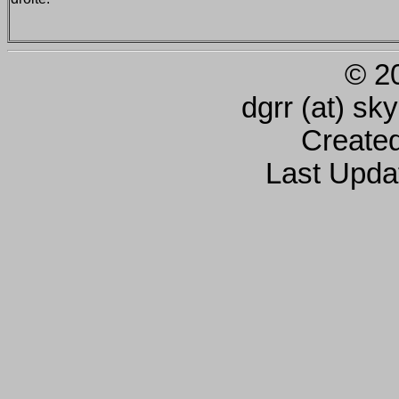
© 2
dgrr (at) sk
Create
Last Upda