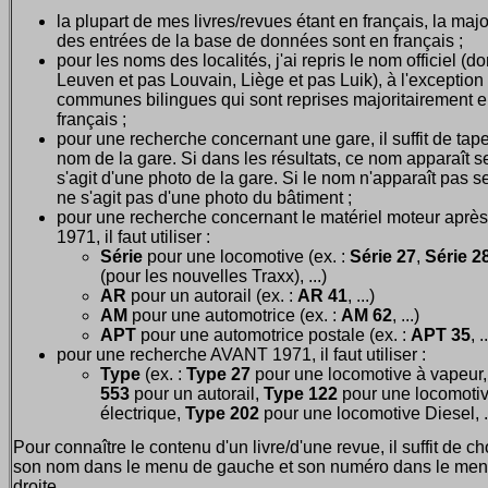
la plupart de mes livres/revues étant en français, la majo
des entrées de la base de données sont en français ;
pour les noms des localités, j'ai repris le nom officiel (d
Leuven et pas Louvain, Liège et pas Luik), à l'exception
communes bilingues qui sont reprises majoritairement 
français ;
pour une recherche concernant une gare, il suffit de tape
nom de la gare. Si dans les résultats, ce nom apparaît seu
s'agit d'une photo de la gare. Si le nom n'apparaît pas seu
ne s'agit pas d'une photo du bâtiment ;
pour une recherche concernant le matériel moteur après
1971, il faut utiliser :
Série
pour une locomotive (ex. :
Série 27
,
Série 28
(pour les nouvelles Traxx), ...)
AR
pour un autorail (ex. :
AR 41
, ...)
AM
pour une automotrice (ex. :
AM 62
, ...)
APT
pour une automotrice postale (ex. :
APT 35
, .
pour une recherche AVANT 1971, il faut utiliser :
Type
(ex. :
Type 27
pour une locomotive à vapeur
553
pour un autorail,
Type 122
pour une locomoti
électrique,
Type 202
pour une locomotive Diesel, ..
Pour connaître le contenu d'un livre/d'une revue, il suffit de ch
son nom dans le menu de gauche et son numéro dans le men
droite.