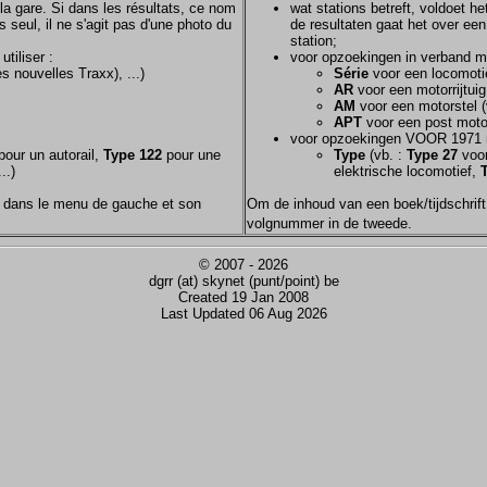
la gare. Si dans les résultats, ce nom
wat stations betreft, voldoet h
s seul, il ne s'agit pas d'une photo du
de resultaten gaat het over een
station;
tiliser :
voor opzoekingen in verband m
s nouvelles Traxx), ...)
Série
voor een locomotie
AR
voor een motorrijtuig
AM
voor een motorstel (
APT
voor een post motor
voor opzoekingen VOOR 1971 
our un autorail,
Type 122
pour une
Type
(vb. :
Type 27
voor
..)
elektrische locomotief,
nom dans le menu de gauche et son
Om de inhoud van een boek/tijdschrift 
volgnummer in de tweede.
© 2007 - 2026
dgrr (at) skynet (punt/point) be
Created 19 Jan 2008
Last Updated 06 Aug 2026