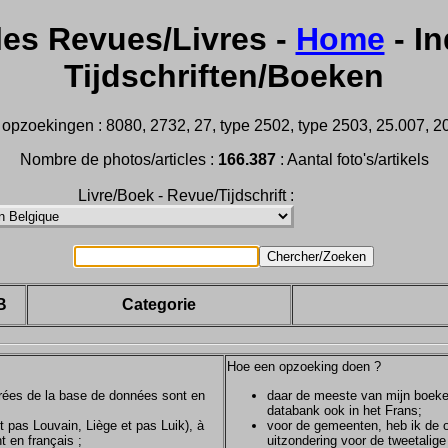
les Revues/Livres -
Home
- In
Tijdschriften/Boeken
opzoekingen : 8080, 2732, 27, type 2502, type 2503, 25.007, 202
Nombre de photos/articles :
166.387
: Aantal foto's/artikels
Livre/Boek - Revue/Tijdschrift :
B
Categorie
Hoe een opzoeking doen ?
ntrées de la base de données sont en
daar de meeste van mijn boeken/
databank ook in het Frans;
et pas Louvain, Liège et pas Luik), à
voor de gemeenten, heb ik de of
t en français ;
uitzondering voor de tweetalig