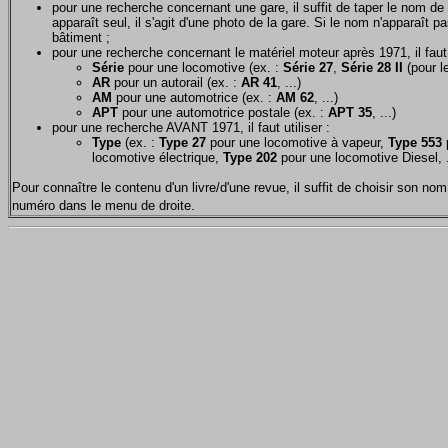
pour une recherche concernant une gare, il suffit de taper le nom de 
apparaît seul, il s'agit d'une photo de la gare. Si le nom n'apparaît pa
bâtiment ;
pour une recherche concernant le matériel moteur après 1971, il faut u
Série
pour une locomotive (ex. :
Série 27
,
Série 28 II
(pour le
AR
pour un autorail (ex. :
AR 41
, ...)
AM
pour une automotrice (ex. :
AM 62
, ...)
APT
pour une automotrice postale (ex. :
APT 35
, ...)
pour une recherche AVANT 1971, il faut utiliser :
Type
(ex. :
Type 27
pour une locomotive à vapeur,
Type 553
p
locomotive électrique,
Type 202
pour une locomotive Diesel, .
Pour connaître le contenu d'un livre/d'une revue, il suffit de choisir son 
numéro dans le menu de droite.