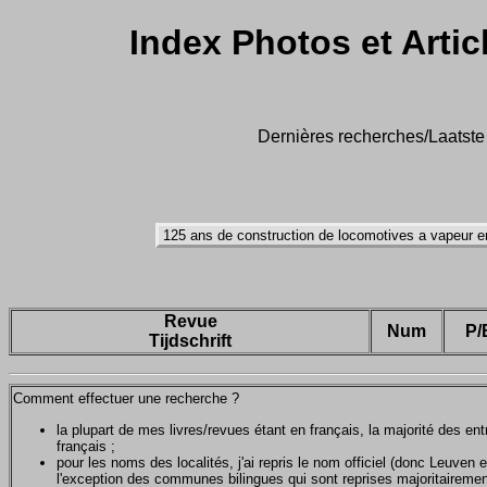
Index Photos et Artic
Dernières recherches/Laatste 
Revue
Num
P/
Tijdschrift
Comment effectuer une recherche ?
la plupart de mes livres/revues étant en français, la majorité des e
français ;
pour les noms des localités, j'ai repris le nom officiel (donc Leuven 
l'exception des communes bilingues qui sont reprises majoritairemen