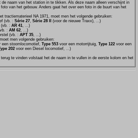
et de naam van het station in te tikken. Als deze naam alleen verschijnt in
 foto van het gebouw. Anders gaat het over een foto in de buurt van het
et tractiematerieel NA 1971, moet men het volgende gebruiken:
f (vb. :
Série 27
,
Série 28 II
(voor de nieuwe Traxx), ...)
 (vb. :
AR 41
, ...)
vb. :
AM 62
, ...)
stel (vb. :
APT 35
, ...)
moet men volgende gebruiken:
 een stoomlocomotief,
Type 553
voor een motorrijtuig,
Type 122
voor een
Type 202
voor een Diesel locomotief, ...)
terug te vinden volstaat het de naam in te vullen in de eerste kolom en het