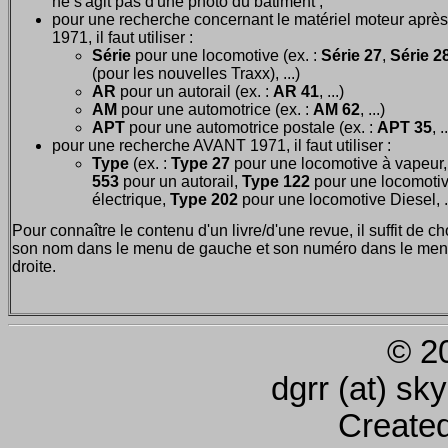
ne s'agit pas d'une photo du bâtiment ;
pour une recherche concernant le matériel moteur après
1971, il faut utiliser :
Série
pour une locomotive (ex. :
Série 27
,
Série 28
(pour les nouvelles Traxx), ...)
AR
pour un autorail (ex. :
AR 41
, ...)
AM
pour une automotrice (ex. :
AM 62
, ...)
APT
pour une automotrice postale (ex. :
APT 35
, .
pour une recherche AVANT 1971, il faut utiliser :
Type
(ex. :
Type 27
pour une locomotive à vapeur
553
pour un autorail,
Type 122
pour une locomoti
électrique,
Type 202
pour une locomotive Diesel, ..
Pour connaître le contenu d'un livre/d'une revue, il suffit de ch
son nom dans le menu de gauche et son numéro dans le men
droite.
© 2
dgrr (at) sk
Create