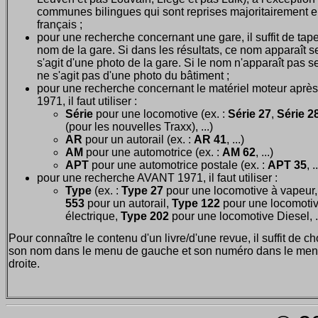
communes bilingues qui sont reprises majoritairement 
français ;
pour une recherche concernant une gare, il suffit de tape
nom de la gare. Si dans les résultats, ce nom apparaît seu
s'agit d'une photo de la gare. Si le nom n'apparaît pas seu
ne s'agit pas d'une photo du bâtiment ;
pour une recherche concernant le matériel moteur après
1971, il faut utiliser :
Série
pour une locomotive (ex. :
Série 27
,
Série 28
(pour les nouvelles Traxx), ...)
AR
pour un autorail (ex. :
AR 41
, ...)
AM
pour une automotrice (ex. :
AM 62
, ...)
APT
pour une automotrice postale (ex. :
APT 35
, .
pour une recherche AVANT 1971, il faut utiliser :
Type
(ex. :
Type 27
pour une locomotive à vapeur
553
pour un autorail,
Type 122
pour une locomoti
électrique,
Type 202
pour une locomotive Diesel, ..
Pour connaître le contenu d'un livre/d'une revue, il suffit de ch
son nom dans le menu de gauche et son numéro dans le men
droite.