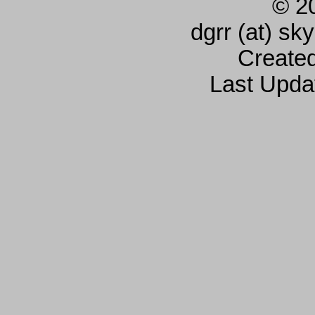
© 2
dgrr (at) sk
Create
Last Upda