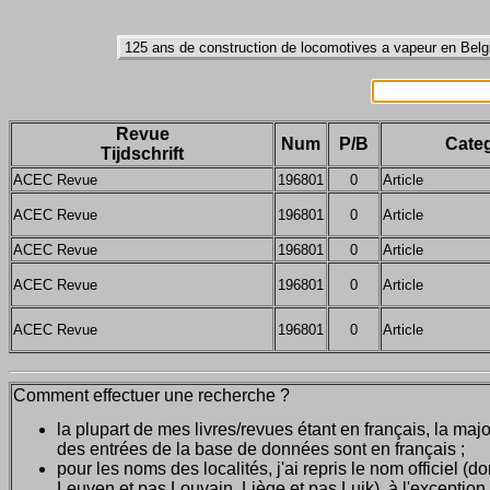
Revue
Num
P/B
Categ
Tijdschrift
ACEC Revue
196801
0
Article
ACEC Revue
196801
0
Article
ACEC Revue
196801
0
Article
ACEC Revue
196801
0
Article
ACEC Revue
196801
0
Article
Comment effectuer une recherche ?
la plupart de mes livres/revues étant en français, la majo
des entrées de la base de données sont en français ;
pour les noms des localités, j'ai repris le nom officiel (d
Leuven et pas Louvain, Liège et pas Luik), à l'exception