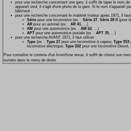
pour une recherche concernant une gare, il suffit de taper le nom de 
apparaît seul, il s'agit d'une photo de la gare. Si le nom n'apparaît pa
bâtiment ;
pour une recherche concernant le matériel moteur après 1971, il faut u
Série
pour une locomotive (ex. :
Série 27
,
Série 28 II
(pour le
AR
pour un autorail (ex. :
AR 41
, ...)
AM
pour une automotrice (ex. :
AM 62
, ...)
APT
pour une automotrice postale (ex. :
APT 35
, ...)
pour une recherche AVANT 1971, il faut utiliser :
Type
(ex. :
Type 27
pour une locomotive à vapeur,
Type 553
p
locomotive électrique,
Type 202
pour une locomotive Diesel, .
Pour connaître le contenu d'un livre/d'une revue, il suffit de choisir son 
numéro dans le menu de droite.