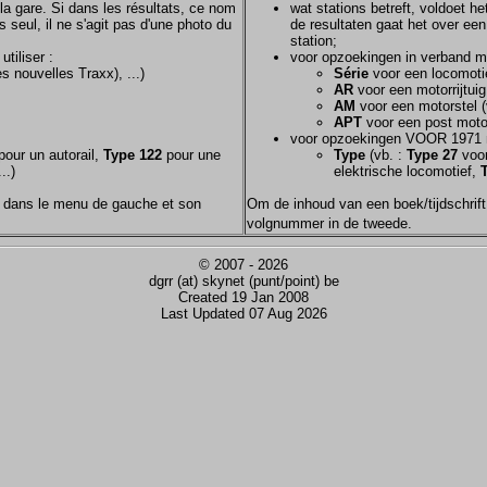
la gare. Si dans les résultats, ce nom
wat stations betreft, voldoet h
s seul, il ne s'agit pas d'une photo du
de resultaten gaat het over een
station;
tiliser :
voor opzoekingen in verband m
s nouvelles Traxx), ...)
Série
voor een locomotie
AR
voor een motorrijtuig
AM
voor een motorstel (
APT
voor een post motor
voor opzoekingen VOOR 1971 
our un autorail,
Type 122
pour une
Type
(vb. :
Type 27
voor
..)
elektrische locomotief,
nom dans le menu de gauche et son
Om de inhoud van een boek/tijdschrift 
volgnummer in de tweede.
© 2007 - 2026
dgrr (at) skynet (punt/point) be
Created 19 Jan 2008
Last Updated 07 Aug 2026