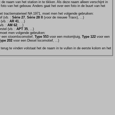
et de naam van het station in te tikken. Als deze naam alleen verschijnt in
 foto van het gebouw. Anders gaat het over een foto in de buurt van het
et tractiematerieel NA 1971, moet men het volgende gebruiken:
f (vb. :
Série 27
,
Série 28 II
(voor de nieuwe Traxx), ...)
 (vb. :
AR 41
, ...)
vb. :
AM 62
, ...)
stel (vb. :
APT 35
, ...)
moet men volgende gebruiken:
 een stoomlocomotief,
Type 553
voor een motorrijtuig,
Type 122
voor een
Type 202
voor een Diesel locomotief, ...)
terug te vinden volstaat het de naam in te vullen in de eerste kolom en het