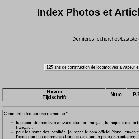
Index Photos et Artic
Dernières recherches/Laatste o
Revue
Num
P/
Tijdschrift
Comment effectuer une recherche ?
la plupart de mes livres/revues étant en français, la majorité des e
français ;
pour les noms des localités, j'ai repris le nom officiel (donc Leuven 
l'exception des communes bilingues qui sont reprises majoritairemen