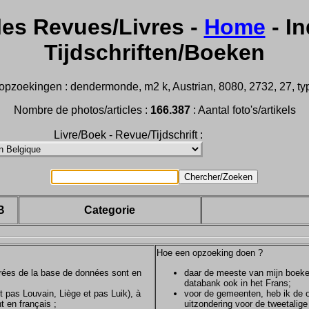
les Revues/Livres -
Home
- In
Tijdschriften/Boeken
pzoekingen : dendermonde, m2 k, Austrian, 8080, 2732, 27, type
Nombre de photos/articles :
166.387
: Aantal foto's/artikels
Livre/Boek - Revue/Tijdschrift :
B
Categorie
Hoe een opzoeking doen ?
ntrées de la base de données sont en
daar de meeste van mijn boeken/
databank ook in het Frans;
et pas Louvain, Liège et pas Luik), à
voor de gemeenten, heb ik de of
t en français ;
uitzondering voor de tweetalig