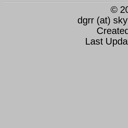
© 2
dgrr (at) sk
Create
Last Upda