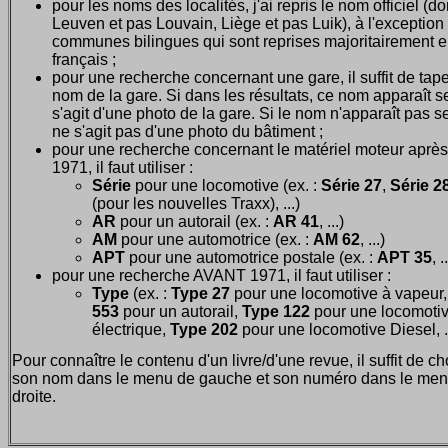
pour les noms des localités, j'ai repris le nom officiel (d
Leuven et pas Louvain, Liège et pas Luik), à l'exception
communes bilingues qui sont reprises majoritairement 
français ;
pour une recherche concernant une gare, il suffit de tape
nom de la gare. Si dans les résultats, ce nom apparaît seu
s'agit d'une photo de la gare. Si le nom n'apparaît pas seu
ne s'agit pas d'une photo du bâtiment ;
pour une recherche concernant le matériel moteur après
1971, il faut utiliser :
Série
pour une locomotive (ex. :
Série 27
,
Série 28
(pour les nouvelles Traxx), ...)
AR
pour un autorail (ex. :
AR 41
, ...)
AM
pour une automotrice (ex. :
AM 62
, ...)
APT
pour une automotrice postale (ex. :
APT 35
, .
pour une recherche AVANT 1971, il faut utiliser :
Type
(ex. :
Type 27
pour une locomotive à vapeur
553
pour un autorail,
Type 122
pour une locomoti
électrique,
Type 202
pour une locomotive Diesel, ..
Pour connaître le contenu d'un livre/d'une revue, il suffit de ch
son nom dans le menu de gauche et son numéro dans le men
droite.