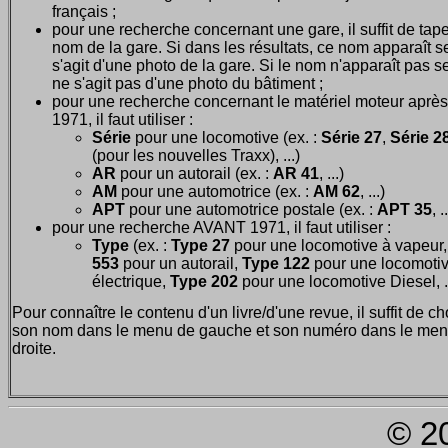
français ;
pour une recherche concernant une gare, il suffit de tape
nom de la gare. Si dans les résultats, ce nom apparaît seu
s'agit d'une photo de la gare. Si le nom n'apparaît pas seu
ne s'agit pas d'une photo du bâtiment ;
pour une recherche concernant le matériel moteur après
1971, il faut utiliser :
Série
pour une locomotive (ex. :
Série 27
,
Série 28
(pour les nouvelles Traxx), ...)
AR
pour un autorail (ex. :
AR 41
, ...)
AM
pour une automotrice (ex. :
AM 62
, ...)
APT
pour une automotrice postale (ex. :
APT 35
, .
pour une recherche AVANT 1971, il faut utiliser :
Type
(ex. :
Type 27
pour une locomotive à vapeur
553
pour un autorail,
Type 122
pour une locomoti
électrique,
Type 202
pour une locomotive Diesel, ..
Pour connaître le contenu d'un livre/d'une revue, il suffit de ch
son nom dans le menu de gauche et son numéro dans le men
droite.
© 2