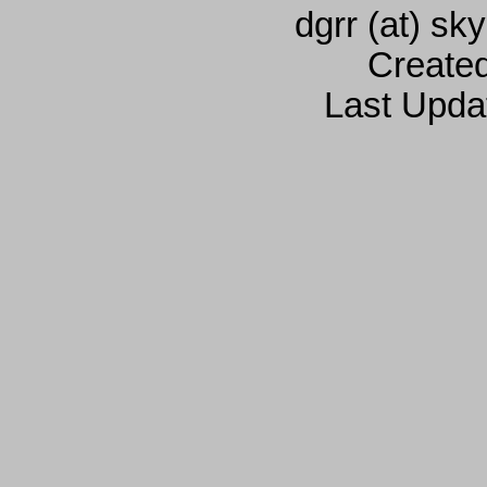
dgrr (at) sk
Create
Last Upda