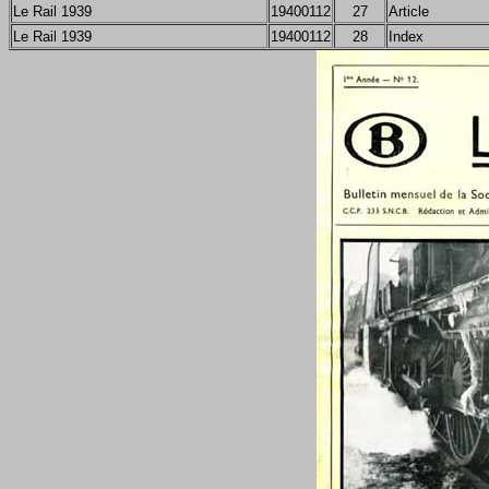
Le Rail 1939
19400112
27
Article
Le Rail 1939
19400112
28
Index