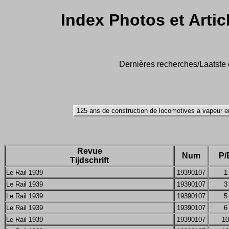
Index Photos et Artic
Dernières recherches/Laatste o
Revue
Num
P/
Tijdschrift
Le Rail 1939
19390107
1
Le Rail 1939
19390107
3
Le Rail 1939
19390107
5
Le Rail 1939
19390107
6
Le Rail 1939
19390107
10