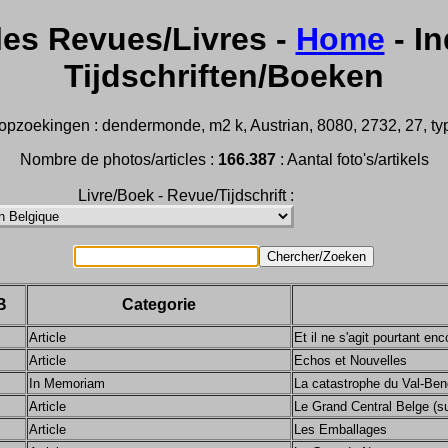
les Revues/Livres -
Home
- In
Tijdschriften/Boeken
pzoekingen : dendermonde, m2 k, Austrian, 8080, 2732, 27, type
Nombre de photos/articles :
166.387
: Aantal foto's/artikels
Livre/Boek - Revue/Tijdschrift :
B
Categorie
Article
Et il ne s'agit pourtant e
Article
Echos et Nouvelles
In Memoriam
La catastrophe du Val-Ben
Article
Le Grand Central Belge (su
Article
Les Emballages