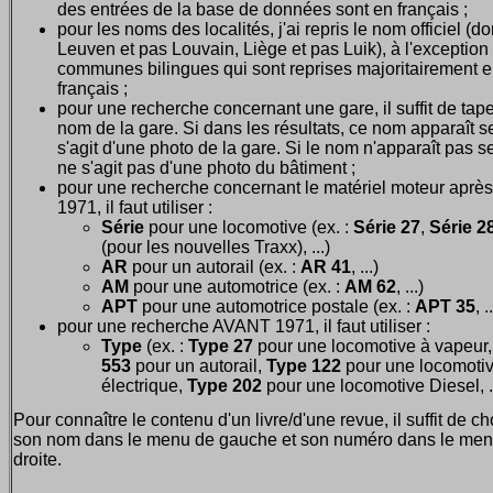
des entrées de la base de données sont en français ;
pour les noms des localités, j'ai repris le nom officiel (d
Leuven et pas Louvain, Liège et pas Luik), à l'exception
communes bilingues qui sont reprises majoritairement 
français ;
pour une recherche concernant une gare, il suffit de tape
nom de la gare. Si dans les résultats, ce nom apparaît seu
s'agit d'une photo de la gare. Si le nom n'apparaît pas seu
ne s'agit pas d'une photo du bâtiment ;
pour une recherche concernant le matériel moteur après
1971, il faut utiliser :
Série
pour une locomotive (ex. :
Série 27
,
Série 28
(pour les nouvelles Traxx), ...)
AR
pour un autorail (ex. :
AR 41
, ...)
AM
pour une automotrice (ex. :
AM 62
, ...)
APT
pour une automotrice postale (ex. :
APT 35
, .
pour une recherche AVANT 1971, il faut utiliser :
Type
(ex. :
Type 27
pour une locomotive à vapeur
553
pour un autorail,
Type 122
pour une locomoti
électrique,
Type 202
pour une locomotive Diesel, ..
Pour connaître le contenu d'un livre/d'une revue, il suffit de ch
son nom dans le menu de gauche et son numéro dans le men
droite.