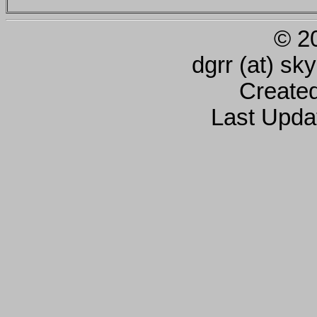
© 2
dgrr (at) sk
Create
Last Upda