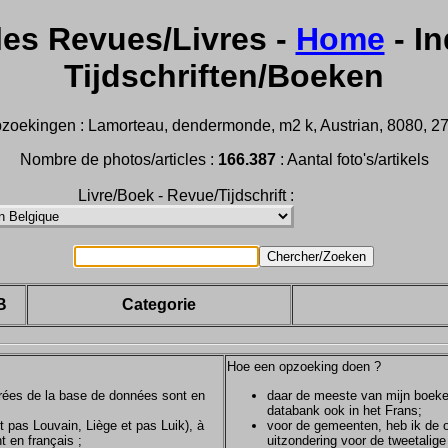
les Revues/Livres -
Home
- In
Tijdschriften/Boeken
zoekingen : Lamorteau, dendermonde, m2 k, Austrian, 8080, 2732,
Nombre de photos/articles :
166.387
: Aantal foto's/artikels
Livre/Boek - Revue/Tijdschrift :
B
Categorie
Hoe een opzoeking doen ?
ntrées de la base de données sont en
daar de meeste van mijn boeken/
databank ook in het Frans;
et pas Louvain, Liège et pas Luik), à
voor de gemeenten, heb ik de of
t en français ;
uitzondering voor de tweetalig