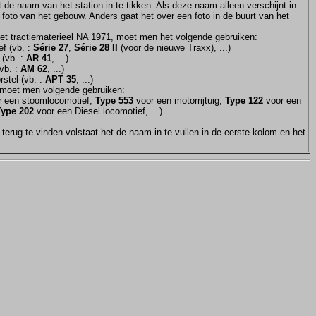
et de naam van het station in te tikken. Als deze naam alleen verschijnt in
 foto van het gebouw. Anders gaat het over een foto in de buurt van het
et tractiematerieel NA 1971, moet men het volgende gebruiken:
f (vb. :
Série 27
,
Série 28 II
(voor de nieuwe Traxx), ...)
 (vb. :
AR 41
, ...)
vb. :
AM 62
, ...)
stel (vb. :
APT 35
, ...)
moet men volgende gebruiken:
 een stoomlocomotief,
Type 553
voor een motorrijtuig,
Type 122
voor een
Type 202
voor een Diesel locomotief, ...)
terug te vinden volstaat het de naam in te vullen in de eerste kolom en het