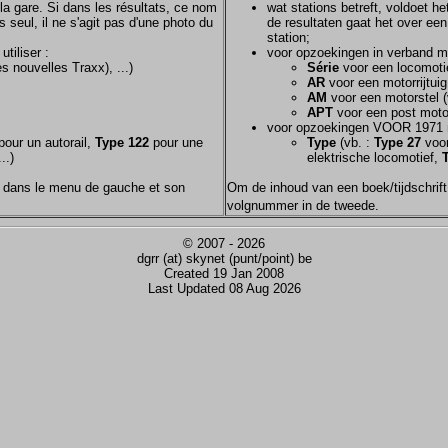
la gare. Si dans les résultats, ce nom
wat stations betreft, voldoet h
s seul, il ne s'agit pas d'une photo du
de resultaten gaat het over een
station;
tiliser :
voor opzoekingen in verband m
s nouvelles Traxx), ...)
Série
voor een locomotie
AR
voor een motorrijtuig
AM
voor een motorstel (
APT
voor een post motor
voor opzoekingen VOOR 1971 
our un autorail,
Type 122
pour une
Type
(vb. :
Type 27
voor
..)
elektrische locomotief,
nom dans le menu de gauche et son
Om de inhoud van een boek/tijdschrift 
volgnummer in de tweede.
© 2007 - 2026
dgrr (at) skynet (punt/point) be
Created 19 Jan 2008
Last Updated 08 Aug 2026