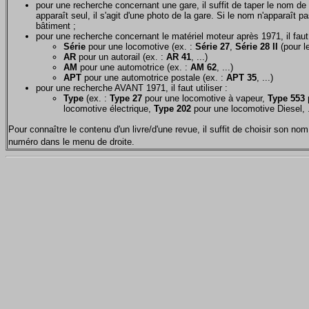
pour une recherche concernant une gare, il suffit de taper le nom de 
apparaît seul, il s'agit d'une photo de la gare. Si le nom n'apparaît pa
bâtiment ;
pour une recherche concernant le matériel moteur après 1971, il faut u
Série
pour une locomotive (ex. :
Série 27
,
Série 28 II
(pour le
AR
pour un autorail (ex. :
AR 41
, ...)
AM
pour une automotrice (ex. :
AM 62
, ...)
APT
pour une automotrice postale (ex. :
APT 35
, ...)
pour une recherche AVANT 1971, il faut utiliser :
Type
(ex. :
Type 27
pour une locomotive à vapeur,
Type 553
p
locomotive électrique,
Type 202
pour une locomotive Diesel, .
Pour connaître le contenu d'un livre/d'une revue, il suffit de choisir son 
numéro dans le menu de droite.