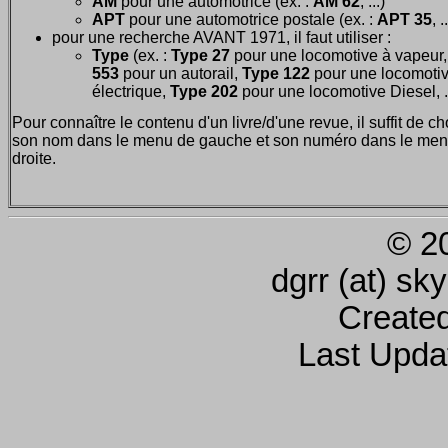
AM
pour une automotrice (ex. :
AM 62
, ...)
APT
pour une automotrice postale (ex. :
APT 35
, .
pour une recherche AVANT 1971, il faut utiliser :
Type
(ex. :
Type 27
pour une locomotive à vapeur
553
pour un autorail,
Type 122
pour une locomoti
électrique,
Type 202
pour une locomotive Diesel, ..
Pour connaître le contenu d'un livre/d'une revue, il suffit de ch
son nom dans le menu de gauche et son numéro dans le men
droite.
© 2
dgrr (at) sk
Create
Last Upda