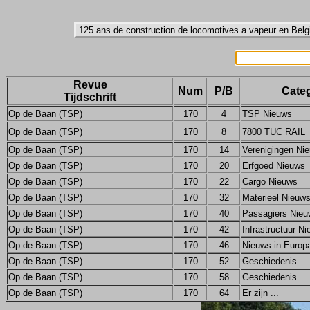
Revue
Num
P/B
Categ
Tijdschrift
Op de Baan (TSP)
170
4
TSP Nieuws
Op de Baan (TSP)
170
8
7800 TUC RAIL
Op de Baan (TSP)
170
14
Verenigingen Ni
Op de Baan (TSP)
170
20
Erfgoed Nieuws
Op de Baan (TSP)
170
22
Cargo Nieuws
Op de Baan (TSP)
170
32
Materieel Nieuw
Op de Baan (TSP)
170
40
Passagiers Nieu
Op de Baan (TSP)
170
42
Infrastructuur N
Op de Baan (TSP)
170
46
Nieuws in Europ
Op de Baan (TSP)
170
52
Geschiedenis
Op de Baan (TSP)
170
58
Geschiedenis
Op de Baan (TSP)
170
64
Er zijn ...