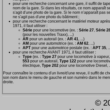
pour une recherche concernant une gare, il suffit de tape
nom de la gare. Si dans les résultats, ce nom apparaît seu
s'agit d'une photo de la gare. Si le nom n'apparaît pas seu
ne s'agit pas d'une photo du bâtiment ;
pour une recherche concernant le matériel moteur après
1971, il faut utiliser :
Série
pour une locomotive (ex. :
Série 27
,
Série 28
(pour les nouvelles Traxx), ...)
AR
pour un autorail (ex. :
AR 41
, ...)
AM
pour une automotrice (ex. :
AM 62
, ...)
APT
pour une automotrice postale (ex. :
APT 35
, .
pour une recherche AVANT 1971, il faut utiliser :
Type
(ex. :
Type 27
pour une locomotive à vapeur
553
pour un autorail,
Type 122
pour une locomoti
électrique,
Type 202
pour une locomotive Diesel, ..
Pour connaître le contenu d'un livre/d'une revue, il suffit de ch
son nom dans le menu de gauche et son numéro dans le men
droite.
© 2