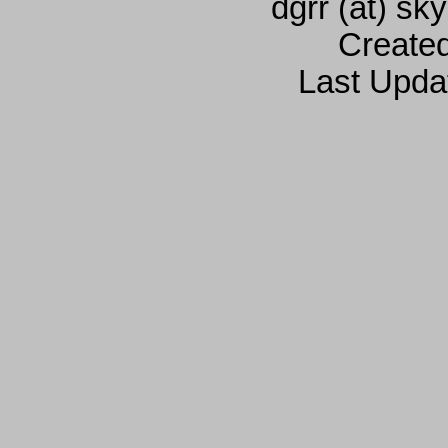
dgrr (at) sk
Create
Last Upda