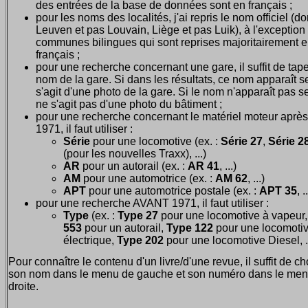
des entrées de la base de données sont en français ;
pour les noms des localités, j'ai repris le nom officiel (d
Leuven et pas Louvain, Liège et pas Luik), à l'exception
communes bilingues qui sont reprises majoritairement 
français ;
pour une recherche concernant une gare, il suffit de tape
nom de la gare. Si dans les résultats, ce nom apparaît seu
s'agit d'une photo de la gare. Si le nom n'apparaît pas seu
ne s'agit pas d'une photo du bâtiment ;
pour une recherche concernant le matériel moteur après
1971, il faut utiliser :
Série
pour une locomotive (ex. :
Série 27
,
Série 28
(pour les nouvelles Traxx), ...)
AR
pour un autorail (ex. :
AR 41
, ...)
AM
pour une automotrice (ex. :
AM 62
, ...)
APT
pour une automotrice postale (ex. :
APT 35
, .
pour une recherche AVANT 1971, il faut utiliser :
Type
(ex. :
Type 27
pour une locomotive à vapeur
553
pour un autorail,
Type 122
pour une locomoti
électrique,
Type 202
pour une locomotive Diesel, ..
Pour connaître le contenu d'un livre/d'une revue, il suffit de ch
son nom dans le menu de gauche et son numéro dans le men
droite.