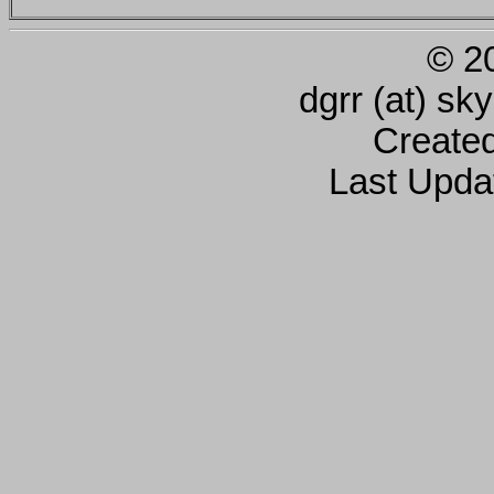
© 2
dgrr (at) sk
Create
Last Upda