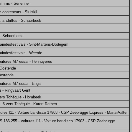
Shimms - Senenne
 conteneurs - Sluiskil
tits chiffes - Schaerbeek
- Schaerbeek
aindesfestivals - Sint-Martens-Bodegem
aindesfestivals - Weerde
Voitures M7 essai - Hennuyères
 Oostende
Oostende
Voitures M7 essai - Engis
e - Ringvaart Gent
vers Tchéquie - Hombeek
s I6 vers Tchéquie - Kurort Rathen
ures I11 - Voiture bar-disco 17903 - CSP Zeebrugge Express - Maria-Aalter
186 255 - Voitures I11 - Voiture bar-disco 17903 - CSP Zeebrugge