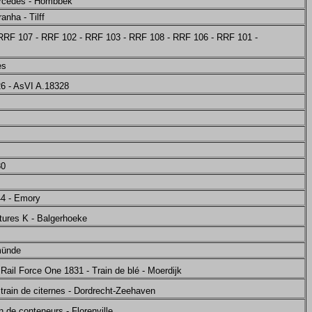
ercedes - Hombbek
ranha - Tilff
RRF 107 - RRF 102 - RRF 103 - RRF 108 - RRF 106 - RRF 101 -
es
6 - AsVI A.18328
80
44 - Emory
itures K - Balgerhoeke
münde
Rail Force One 1831 - Train de blé - Moerdijk
train de citernes - Dordrecht-Zeehaven
n de conteneurs - Florenville