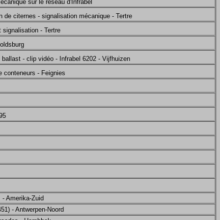
mécanique sur le réseau d'Infrabel
n de citernes - signalisation mécanique - Tertre
 signalisation - Tertre
poldsburg
 ballast - clip vidéo - Infrabel 6202 - Vijfhuizen
e conteneurs - Feignies
95
s - Amerika-Zuid
451) - Antwerpen-Noord