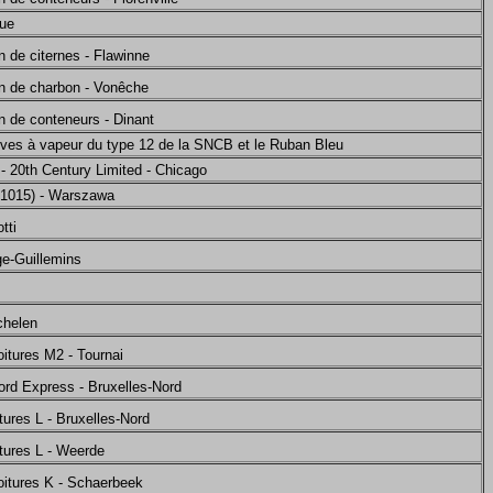
que
in de citernes - Flawinne
in de charbon - Vonêche
in de conteneurs - Dinant
tives à vapeur du type 12 de la SNCB et le Ruban Bleu
- 20th Century Limited - Chicago
 1015) - Warszawa
tti
ge-Guillemins
chelen
itures M2 - Tournai
ord Express - Bruxelles-Nord
tures L - Bruxelles-Nord
itures L - Weerde
oitures K - Schaerbeek