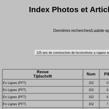
Index Photos et Artic
Dernières recherches/Laatste op
Revue
Num
P/
Tijdschrift
En Lignes (PFT)
152
0
En Lignes (PFT)
152
6
En Lignes (PFT)
152
6
En Lignes (PFT)
152
7