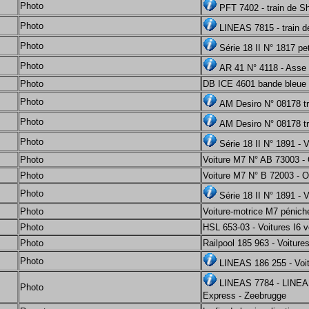
Photo
PFT 7402 - train de 
Photo
LINEAS 7815 - train de
Photo
Série 18 II N° 1817 pe
Photo
AR 41 N° 4118 - Asse
Photo
DB ICE 4601 bande bleue 
Photo
AM Desiro N° 08178 tr
Photo
AM Desiro N° 08178 tr
Photo
Série 18 II N° 1891 - 
Photo
Voiture M7 N° AB 73003 -
Photo
Voiture M7 N° B 72003 - 
Photo
Série 18 II N° 1891 - 
Photo
Voiture-motrice M7 pénich
Photo
HSL 653-03 - Voitures I6 
Photo
Railpool 185 963 - Voiture
Photo
LINEAS 186 255 - Voit
LINEAS 7784 - LINEAS 
Photo
Express - Zeebrugge