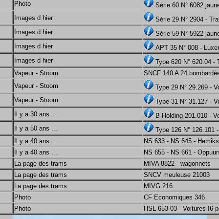
Photo
Série 60 N° 6082 jau
Images d hier
Série 29 N° 2904 - Tra
Images d hier
Série 59 N° 5922 jaun
Images d hier
APT 35 N° 008 - Lux
Images d hier
Type 620 N° 620.04 - 
Vapeur - Stoom
SNCF 140 A 24 bombardée
Vapeur - Stoom
Type 29 N° 29.269 - V
Vapeur - Stoom
Type 31 N° 31.127 - V
Il y a 30 ans ...
B-Holding 201.010 - V
Il y a 50 ans ...
Type 126 N° 126.101 -
Il y a 40 ans ...
NS 633 - NS 645 - Hemik
Il y a 40 ans ...
NS 655 - NS 661 - Oppuur
La page des trams
MIVA 8822 - wagonnets
La page des trams
SNCV meuleuse 21003
La page des trams
MIVG 216
Photo
CF Economiques 346
Photo
HSL 653-03 - Voitures I6 