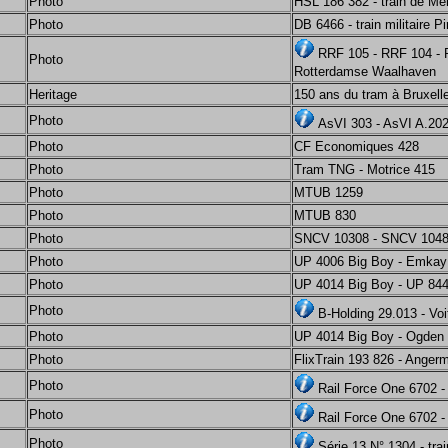
Photo
HSL 186 382 - train de M
Photo
DB 6466 - train militaire Pi
RRF 105 - RRF 104 - 
Photo
Rotterdamse Waalhaven
Heritage
150 ans du tram à Bruxell
Photo
AsVI 303 - AsVI A.202
Photo
CF Economiques 428
Photo
Tram TNG - Motrice 415
Photo
MTUB 1259
Photo
MTUB 830
Photo
SNCV 10308 - SNCV 104
Photo
UP 4006 Big Boy - Emkay
Photo
UP 4014 Big Boy - UP 84
Photo
B-Holding 29.013 - Vo
Photo
UP 4014 Big Boy - Ogden
Photo
FlixTrain 193 826 - Anger
Photo
Rail Force One 6702 - 
Photo
Rail Force One 6702 - 
Photo
Série 13 N° 1304 - trai