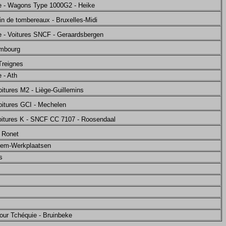
ne - Wagons Type 1000G2 - Heike
in de tombereaux - Bruxelles-Midi
e - Voitures SNCF - Geraardsbergen
embourg
Treignes
 - Ath
oitures M2 - Liège-Guillemins
oitures GCI - Mechelen
oitures K - SNCF CC 7107 - Roosendaal
 Ronet
sem-Werkplaatsen
s
pour Tchéquie - Bruinbeke