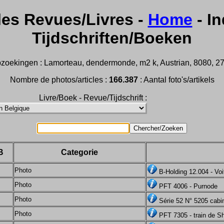
les Revues/Livres -
Home
- In
Tijdschriften/Boeken
zoekingen : Lamorteau, dendermonde, m2 k, Austrian, 8080, 2732,
Nombre de photos/articles :
166.387
: Aantal foto's/artikels
Livre/Boek - Revue/Tijdschrift :
B
Categorie
Photo
B-Holding 12.004 - Voi
Photo
PFT 4006 - Purnode
Photo
Série 52 N° 5205 cabi
Photo
PFT 7305 - train de S