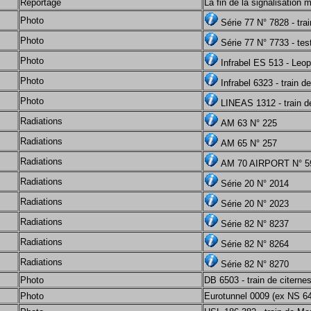
Reportage
La fin de la signalisation 
Photo
Série 77 N° 7828 - trai
Photo
Série 77 N° 7733 - test
Photo
Infrabel ES 513 - Leo
Photo
Infrabel 6323 - train de
Photo
LINEAS 1312 - train d
Radiations
AM 63 N° 225
Radiations
AM 65 N° 257
Radiations
AM 70 AIRPORT N° 5
Radiations
Série 20 N° 2014
Radiations
Série 20 N° 2023
Radiations
Série 82 N° 8237
Radiations
Série 82 N° 8264
Radiations
Série 82 N° 8270
Photo
DB 6503 - train de citerne
Photo
Eurotunnel 0009 (ex NS 6