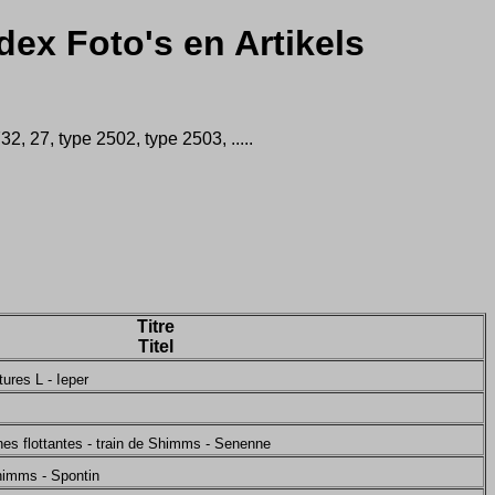
dex Foto's en Artikels
 27, type 2502, type 2503, .....
Titre
Titel
tures L - Ieper
nes flottantes - train de Shimms - Senenne
himms - Spontin