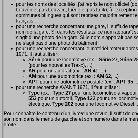
pour les noms des localités, j'ai repris le nom officiel (d
Leuven et pas Louvain, Liège et pas Luik), à l'exception
communes bilingues qui sont reprises majoritairement 
français ;
pour une recherche concernant une gare, il suffit de tape
nom de la gare. Si dans les résultats, ce nom apparaît seu
s'agit d'une photo de la gare. Si le nom n'apparaît pas seu
ne s'agit pas d'une photo du bâtiment ;
pour une recherche concernant le matériel moteur après
1971, il faut utiliser :
Série
pour une locomotive (ex. :
Série 27
,
Série 28
(pour les nouvelles Traxx), ...)
AR
pour un autorail (ex. :
AR 41
, ...)
AM
pour une automotrice (ex. :
AM 62
, ...)
APT
pour une automotrice postale (ex. :
APT 35
, .
pour une recherche AVANT 1971, il faut utiliser :
Type
(ex. :
Type 27
pour une locomotive à vapeur
553
pour un autorail,
Type 122
pour une locomoti
électrique,
Type 202
pour une locomotive Diesel, ..
Pour connaître le contenu d'un livre/d'une revue, il suffit de ch
son nom dans le menu de gauche et son numéro dans le men
droite.