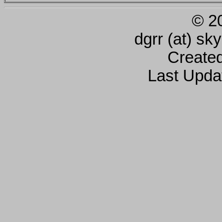
© 2
dgrr (at) sk
Create
Last Upda