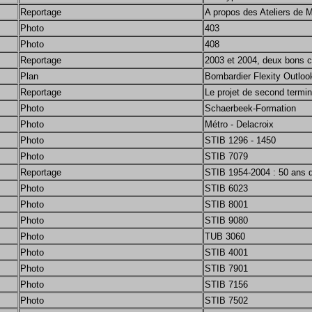
Reportage
A propos des Ateliers de 
Photo
403
Photo
408
Reportage
2003 et 2004, deux bons c
Plan
Bombardier Flexity Outloo
Reportage
Le projet de second termi
Photo
Schaerbeek-Formation
Photo
Métro - Delacroix
Photo
STIB 1296 - 1450
Photo
STIB 7079
Reportage
STIB 1954-2004 : 50 ans d
Photo
STIB 6023
Photo
STIB 8001
Photo
STIB 9080
Photo
TUB 3060
Photo
STIB 4001
Photo
STIB 7901
Photo
STIB 7156
Photo
STIB 7502