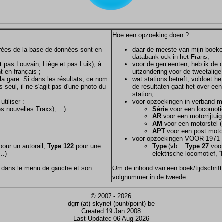
Hoe een opzoeking doen ?
ntrées de la base de données sont en
daar de meeste van mijn boeken/
databank ook in het Frans;
et pas Louvain, Liège et pas Luik), à
voor de gemeenten, heb ik de of
t en français ;
uitzondering voor de tweetalig
la gare. Si dans les résultats, ce nom
wat stations betreft, voldoet h
s seul, il ne s'agit pas d'une photo du
de resultaten gaat het over een
station;
tiliser :
voor opzoekingen in verband m
s nouvelles Traxx), ...)
Série
voor een locomotie
AR
voor een motorrijtuig
AM
voor een motorstel (
APT
voor een post motor
voor opzoekingen VOOR 1971 
our un autorail,
Type 122
pour une
Type
(vb. :
Type 27
voor
..)
elektrische locomotief,
nom dans le menu de gauche et son
Om de inhoud van een boek/tijdschrift 
volgnummer in de tweede.
© 2007 - 2026
dgrr (at) skynet (punt/point) be
Created 19 Jan 2008
Last Updated 06 Aug 2026