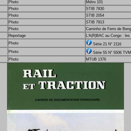
Photo
Métro 101
Photo
STIB 7830
Photo
STIB 2054
Photo
STIB 7913
Photo
Caminho de Ferro de Bengu
Reportage
L'A(R)BAC au Congo : les
Photo
Série 21 N° 2116
Photo
Série 55 N° 5506 TV
Photo
MTUB 1376