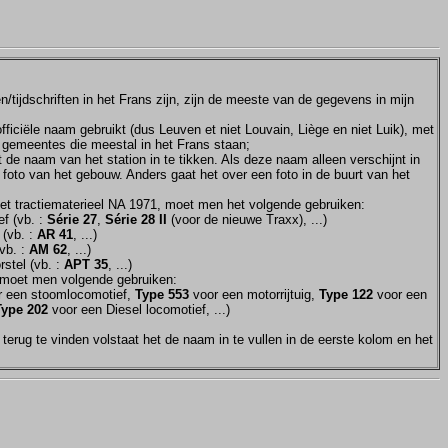
tijdschriften in het Frans zijn, zijn de meeste van de gegevens in mijn
ficiële naam gebruikt (dus Leuven et niet Louvain, Liège en niet Luik), met
e gemeentes die meestal in het Frans staan;
et de naam van het station in te tikken. Als deze naam alleen verschijnt in
 foto van het gebouw. Anders gaat het over een foto in de buurt van het
et tractiematerieel NA 1971, moet men het volgende gebruiken:
f (vb. :
Série 27
,
Série 28 II
(voor de nieuwe Traxx), ...)
 (vb. :
AR 41
, ...)
vb. :
AM 62
, ...)
stel (vb. :
APT 35
, ...)
moet men volgende gebruiken:
 een stoomlocomotief,
Type 553
voor een motorrijtuig,
Type 122
voor een
Type 202
voor een Diesel locomotief, ...)
terug te vinden volstaat het de naam in te vullen in de eerste kolom en het