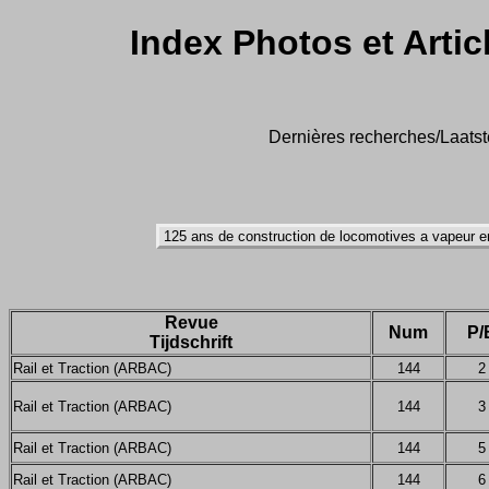
Index Photos et Artic
Dernières recherches/Laatste
Revue
Num
P/
Tijdschrift
Rail et Traction (ARBAC)
144
2
Rail et Traction (ARBAC)
144
3
Rail et Traction (ARBAC)
144
5
Rail et Traction (ARBAC)
144
6