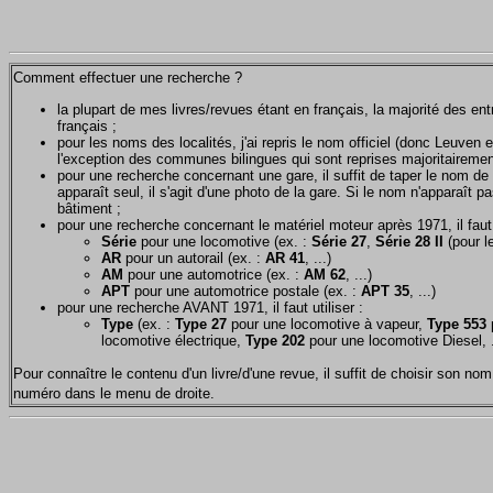
Comment effectuer une recherche ?
la plupart de mes livres/revues étant en français, la majorité des e
français ;
pour les noms des localités, j'ai repris le nom officiel (donc Leuven 
l'exception des communes bilingues qui sont reprises majoritairemen
pour une recherche concernant une gare, il suffit de taper le nom de 
apparaît seul, il s'agit d'une photo de la gare. Si le nom n'apparaît pa
bâtiment ;
pour une recherche concernant le matériel moteur après 1971, il faut u
Série
pour une locomotive (ex. :
Série 27
,
Série 28 II
(pour le
AR
pour un autorail (ex. :
AR 41
, ...)
AM
pour une automotrice (ex. :
AM 62
, ...)
APT
pour une automotrice postale (ex. :
APT 35
, ...)
pour une recherche AVANT 1971, il faut utiliser :
Type
(ex. :
Type 27
pour une locomotive à vapeur,
Type 553
p
locomotive électrique,
Type 202
pour une locomotive Diesel, .
Pour connaître le contenu d'un livre/d'une revue, il suffit de choisir son 
numéro dans le menu de droite.