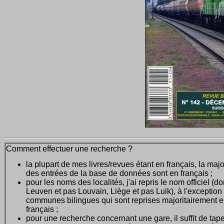
Comment effectuer une recherche ?
la plupart de mes livres/revues étant en français, la majo
des entrées de la base de données sont en français ;
pour les noms des localités, j'ai repris le nom officiel (d
Leuven et pas Louvain, Liège et pas Luik), à l'exception
communes bilingues qui sont reprises majoritairement 
français ;
pour une recherche concernant une gare, il suffit de tape