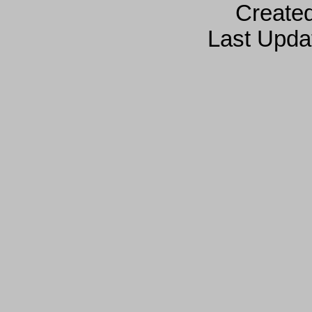
Create
Last Upda