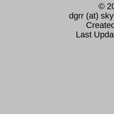
© 2
dgrr (at) sk
Create
Last Upda