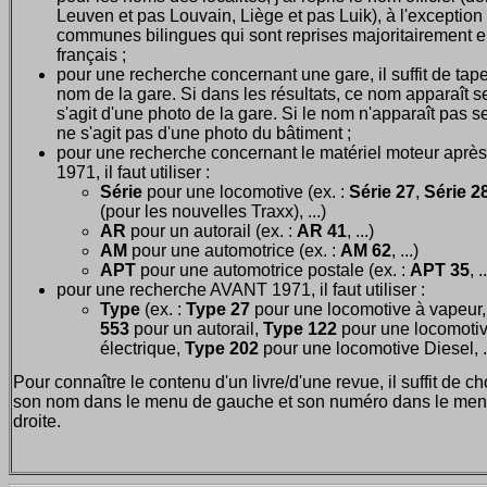
Leuven et pas Louvain, Liège et pas Luik), à l'exception
communes bilingues qui sont reprises majoritairement 
français ;
pour une recherche concernant une gare, il suffit de tape
nom de la gare. Si dans les résultats, ce nom apparaît seu
s'agit d'une photo de la gare. Si le nom n'apparaît pas seu
ne s'agit pas d'une photo du bâtiment ;
pour une recherche concernant le matériel moteur après
1971, il faut utiliser :
Série
pour une locomotive (ex. :
Série 27
,
Série 28
(pour les nouvelles Traxx), ...)
AR
pour un autorail (ex. :
AR 41
, ...)
AM
pour une automotrice (ex. :
AM 62
, ...)
APT
pour une automotrice postale (ex. :
APT 35
, .
pour une recherche AVANT 1971, il faut utiliser :
Type
(ex. :
Type 27
pour une locomotive à vapeur
553
pour un autorail,
Type 122
pour une locomoti
électrique,
Type 202
pour une locomotive Diesel, ..
Pour connaître le contenu d'un livre/d'une revue, il suffit de ch
son nom dans le menu de gauche et son numéro dans le men
droite.