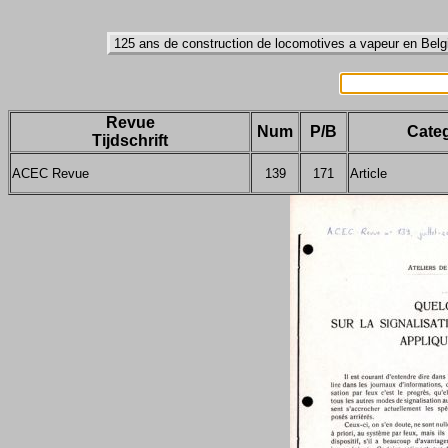
Revue
Num
P/B
Categ
Tijdschrift
ACEC Revue
139
171
Article