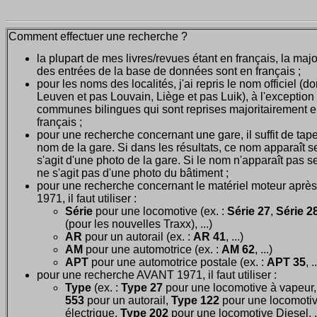
Comment effectuer une recherche ?
la plupart de mes livres/revues étant en français, la majo
des entrées de la base de données sont en français ;
pour les noms des localités, j'ai repris le nom officiel (d
Leuven et pas Louvain, Liège et pas Luik), à l'exception
communes bilingues qui sont reprises majoritairement 
français ;
pour une recherche concernant une gare, il suffit de tape
nom de la gare. Si dans les résultats, ce nom apparaît seu
s'agit d'une photo de la gare. Si le nom n'apparaît pas seu
ne s'agit pas d'une photo du bâtiment ;
pour une recherche concernant le matériel moteur après
1971, il faut utiliser :
Série
pour une locomotive (ex. :
Série 27
,
Série 28
(pour les nouvelles Traxx), ...)
AR
pour un autorail (ex. :
AR 41
, ...)
AM
pour une automotrice (ex. :
AM 62
, ...)
APT
pour une automotrice postale (ex. :
APT 35
, .
pour une recherche AVANT 1971, il faut utiliser :
Type
(ex. :
Type 27
pour une locomotive à vapeur
553
pour un autorail,
Type 122
pour une locomoti
électrique,
Type 202
pour une locomotive Diesel, ..