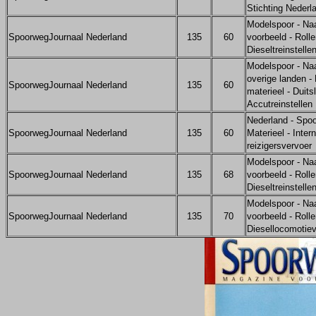
Stichting Nederl
Modelspoor - Na
SpoorwegJournaal Nederland
135
60
voorbeeld - Rolle
Dieseltreinstelle
Modelspoor - Na
overige landen -
SpoorwegJournaal Nederland
135
60
materieel - Duits
Accutreinstellen
Nederland - Spo
SpoorwegJournaal Nederland
135
60
Materieel - Inter
reizigersvervoer
Modelspoor - Na
SpoorwegJournaal Nederland
135
68
voorbeeld - Rolle
Dieseltreinstelle
Modelspoor - Na
SpoorwegJournaal Nederland
135
70
voorbeeld - Rolle
Diesellocomotie