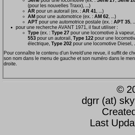
Série
pour une locomotive (ex. :
Série 27
,
Série 28
(pour les nouvelles Traxx), ...)
AR
pour un autorail (ex. :
AR 41
, ...)
AM
pour une automotrice (ex. :
AM 62
, ...)
APT
pour une automotrice postale (ex. :
APT 35
, .
pour une recherche AVANT 1971, il faut utiliser :
Type
(ex. :
Type 27
pour une locomotive à vapeur
553
pour un autorail,
Type 122
pour une locomoti
électrique,
Type 202
pour une locomotive Diesel, ..
Pour connaître le contenu d'un livre/d'une revue, il suffit de ch
son nom dans le menu de gauche et son numéro dans le men
droite.
© 2
dgrr (at) sk
Create
Last Upda