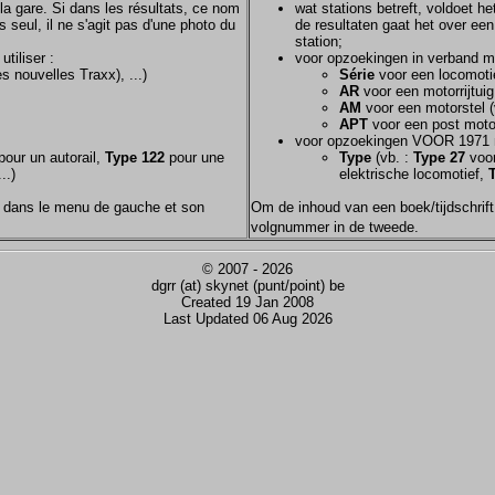
la gare. Si dans les résultats, ce nom
wat stations betreft, voldoet h
s seul, il ne s'agit pas d'une photo du
de resultaten gaat het over een
station;
tiliser :
voor opzoekingen in verband m
s nouvelles Traxx), ...)
Série
voor een locomotie
AR
voor een motorrijtuig
AM
voor een motorstel (
APT
voor een post motor
voor opzoekingen VOOR 1971 
our un autorail,
Type 122
pour une
Type
(vb. :
Type 27
voor
..)
elektrische locomotief,
nom dans le menu de gauche et son
Om de inhoud van een boek/tijdschrift 
volgnummer in de tweede.
© 2007 - 2026
dgrr (at) skynet (punt/point) be
Created 19 Jan 2008
Last Updated 06 Aug 2026