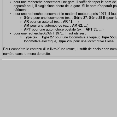
pour une recherche concernant une gare, il suffit de taper le nom de 
apparaît seul, il s'agit d'une photo de la gare. Si le nom n'apparaît pa
bâtiment ;
pour une recherche concernant le matériel moteur après 1971, il faut u
Série
pour une locomotive (ex. :
Série 27
,
Série 28 II
(pour le
AR
pour un autorail (ex. :
AR 41
, ...)
AM
pour une automotrice (ex. :
AM 62
, ...)
APT
pour une automotrice postale (ex. :
APT 35
, ...)
pour une recherche AVANT 1971, il faut utiliser :
Type
(ex. :
Type 27
pour une locomotive à vapeur,
Type 553
p
locomotive électrique,
Type 202
pour une locomotive Diesel, .
Pour connaître le contenu d'un livre/d'une revue, il suffit de choisir son 
numéro dans le menu de droite.