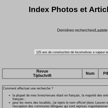
Index Photos et Artic
Dernières recherches/Laatste 
Revue
Num
P/
Tijdschrift
Comment effectuer une recherche ?
la plupart de mes livres/revues étant en français, la majorité des e
français ;
pour les noms des localités, j'ai repris le nom officiel (donc Leuven 
l'exception des communes bilingues qui sont reprises majoritairemen