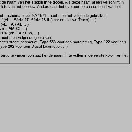
et de naam van het station in te tikken. Als deze naam alleen verschijnt in
 foto van het gebouw. Anders gaat het over een foto in de buurt van het
et tractiematerieel NA 1971, moet men het volgende gebruiken:
f (vb. :
Série 27
,
Série 28 II
(voor de nieuwe Traxx), ...)
 (vb. :
AR 41
, ...)
vb. :
AM 62
, ...)
stel (vb. :
APT 35
, ...)
moet men volgende gebruiken:
 een stoomlocomotief,
Type 553
voor een motorrijtuig,
Type 122
voor een
Type 202
voor een Diesel locomotief, ...)
terug te vinden volstaat het de naam in te vullen in de eerste kolom en het