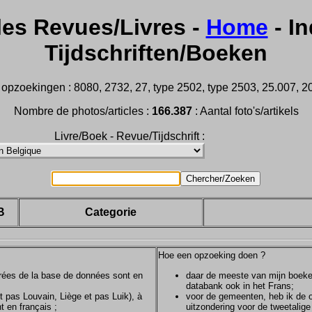
les Revues/Livres -
Home
- In
Tijdschriften/Boeken
opzoekingen : 8080, 2732, 27, type 2502, type 2503, 25.007, 202
Nombre de photos/articles :
166.387
: Aantal foto's/artikels
Livre/Boek - Revue/Tijdschrift :
B
Categorie
Hoe een opzoeking doen ?
ntrées de la base de données sont en
daar de meeste van mijn boeken/
databank ook in het Frans;
et pas Louvain, Liège et pas Luik), à
voor de gemeenten, heb ik de of
t en français ;
uitzondering voor de tweetalig