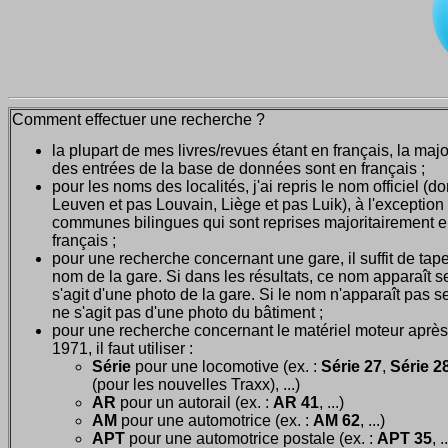
Comment effectuer une recherche ?
la plupart de mes livres/revues étant en français, la majo
des entrées de la base de données sont en français ;
pour les noms des localités, j'ai repris le nom officiel (d
Leuven et pas Louvain, Liège et pas Luik), à l'exception
communes bilingues qui sont reprises majoritairement 
français ;
pour une recherche concernant une gare, il suffit de tape
nom de la gare. Si dans les résultats, ce nom apparaît seu
s'agit d'une photo de la gare. Si le nom n'apparaît pas seu
ne s'agit pas d'une photo du bâtiment ;
pour une recherche concernant le matériel moteur après
1971, il faut utiliser :
Série
pour une locomotive (ex. :
Série 27
,
Série 28
(pour les nouvelles Traxx), ...)
AR
pour un autorail (ex. :
AR 41
, ...)
AM
pour une automotrice (ex. :
AM 62
, ...)
APT
pour une automotrice postale (ex. :
APT 35
, .