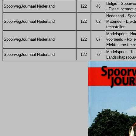
België - Spoorwe
SpoorwegJournaal Nederland
122
46
- Diesellocomoti
Nederland - Spo
SpoorwegJournaal Nederland
122
62
Materieel - Elekt
treinstellen
Modelspoor - Na
SpoorwegJournaal Nederland
122
67
voorbeeld - Rolle
Elektrische trein
Modelspoor - Tec
SpoorwegJournaal Nederland
122
72
Landschapsbouw