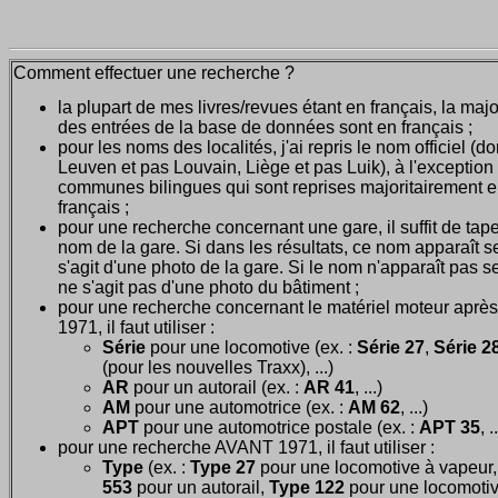
Comment effectuer une recherche ?
la plupart de mes livres/revues étant en français, la majo
des entrées de la base de données sont en français ;
pour les noms des localités, j'ai repris le nom officiel (d
Leuven et pas Louvain, Liège et pas Luik), à l'exception
communes bilingues qui sont reprises majoritairement 
français ;
pour une recherche concernant une gare, il suffit de tape
nom de la gare. Si dans les résultats, ce nom apparaît seu
s'agit d'une photo de la gare. Si le nom n'apparaît pas seu
ne s'agit pas d'une photo du bâtiment ;
pour une recherche concernant le matériel moteur après
1971, il faut utiliser :
Série
pour une locomotive (ex. :
Série 27
,
Série 28
(pour les nouvelles Traxx), ...)
AR
pour un autorail (ex. :
AR 41
, ...)
AM
pour une automotrice (ex. :
AM 62
, ...)
APT
pour une automotrice postale (ex. :
APT 35
, .
pour une recherche AVANT 1971, il faut utiliser :
Type
(ex. :
Type 27
pour une locomotive à vapeur
553
pour un autorail,
Type 122
pour une locomoti