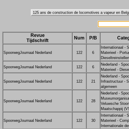
Revue
Num
P/B
Categ
Tijdschrift
Internationaal -
SpoorwegJournaal Nederland
122
6
Materieel - Portu
Dieseltreinstelle
Nederland - Spo
SpoorwegJournaal Nederland
122
6
Materieel - Diese
Nederland - Spo
SpoorwegJournaal Nederland
122
21
Infrastructuur - 
algemeen
Nederland - Spo
Museumorganisat
SpoorwegJournaal Nederland
122
28
Veluwsche Stoom
Maatschappij (
Internationaal -
SpoorwegJournaal Nederland
122
30
Materieel - Com
Internationale d