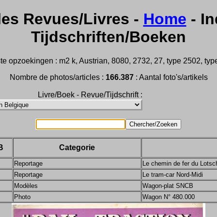
les Revues/Livres -
Home
- In
Tijdschriften/Boeken
e opzoekingen : m2 k, Austrian, 8080, 2732, 27, type 2502, type 
Nombre de photos/articles :
166.387
: Aantal foto's/artikels
Livre/Boek - Revue/Tijdschrift :
B
Categorie
Reportage
Le chemin de fer du Lotsc
Reportage
Le tram-car Nord-Midi
Modèles
Wagon-plat SNCB
Photo
Wagon N° 480.000