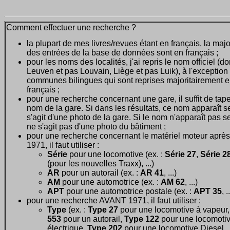
Comment effectuer une recherche ?
la plupart de mes livres/revues étant en français, la majo
des entrées de la base de données sont en français ;
pour les noms des localités, j'ai repris le nom officiel (d
Leuven et pas Louvain, Liège et pas Luik), à l'exception
communes bilingues qui sont reprises majoritairement 
français ;
pour une recherche concernant une gare, il suffit de tape
nom de la gare. Si dans les résultats, ce nom apparaît seu
s'agit d'une photo de la gare. Si le nom n'apparaît pas seu
ne s'agit pas d'une photo du bâtiment ;
pour une recherche concernant le matériel moteur après
1971, il faut utiliser :
Série
pour une locomotive (ex. :
Série 27
,
Série 28
(pour les nouvelles Traxx), ...)
AR
pour un autorail (ex. :
AR 41
, ...)
AM
pour une automotrice (ex. :
AM 62
, ...)
APT
pour une automotrice postale (ex. :
APT 35
, .
pour une recherche AVANT 1971, il faut utiliser :
Type
(ex. :
Type 27
pour une locomotive à vapeur
553
pour un autorail,
Type 122
pour une locomoti
électrique,
Type 202
pour une locomotive Diesel, ..