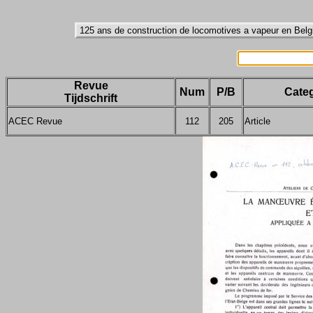
Revue
Num
P/B
Categ
Tijdschrift
ACEC Revue
112
205
Article