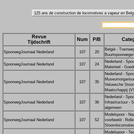
Revue
Num
P/B
Categ
Tijdschrift
België - Tramwe
SpoorwegJournaal Nederland
107
20
Buurtspoorwege
Nederland - Spo
SpoorwegJournaal Nederland
107
24
Materieel - Goed
Nederland - Spo
Museumorganisat
SpoorwegJournaal Nederland
107
35
Veluwsche Stoom
Maatschappij (
Nederland - Spo
SpoorwegJournaal Nederland
107
36
Infrastructuur - 
algemeen
Modelspoor - Na
SpoorwegJournaal Nederland
107
52
voorbeeld - Rolle
Stoomlocomotie
Modelspoor - Tec