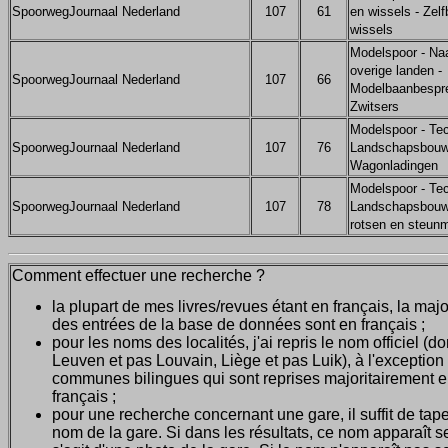
SpoorwegJournaal Nederland
107
61
en wissels - Zelf
wissels
Modelspoor - Na
overige landen -
SpoorwegJournaal Nederland
107
66
Modelbaanbespre
Zwitsers
Modelspoor - Tec
SpoorwegJournaal Nederland
107
76
Landschapsbouw
Wagonladingen
Modelspoor - Tec
SpoorwegJournaal Nederland
107
78
Landschapsbouw
rotsen en steun
Comment effectuer une recherche ?
la plupart de mes livres/revues étant en français, la majo
des entrées de la base de données sont en français ;
pour les noms des localités, j'ai repris le nom officiel (d
Leuven et pas Louvain, Liège et pas Luik), à l'exception
communes bilingues qui sont reprises majoritairement 
français ;
pour une recherche concernant une gare, il suffit de tape
nom de la gare. Si dans les résultats, ce nom apparaît seu