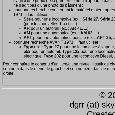
s'agit d'une photo de la gare. Si le nom n'apparaît pas seu
ne s'agit pas d'une photo du bâtiment ;
pour une recherche concernant le matériel moteur après
1971, il faut utiliser :
Série
pour une locomotive (ex. :
Série 27
,
Série 28
(pour les nouvelles Traxx), ...)
AR
pour un autorail (ex. :
AR 41
, ...)
AM
pour une automotrice (ex. :
AM 62
, ...)
APT
pour une automotrice postale (ex. :
APT 35
, .
pour une recherche AVANT 1971, il faut utiliser :
Type
(ex. :
Type 27
pour une locomotive à vapeur
553
pour un autorail,
Type 122
pour une locomoti
électrique,
Type 202
pour une locomotive Diesel, ..
Pour connaître le contenu d'un livre/d'une revue, il suffit de ch
son nom dans le menu de gauche et son numéro dans le men
droite.
© 2
dgrr (at) sk
Create