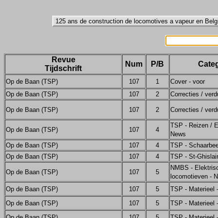
Revue
Num
P/B
Categ
Tijdschrift
Op de Baan (TSP)
107
1
Cover - voor
Op de Baan (TSP)
107
2
Correcties / verd
Op de Baan (TSP)
107
2
Correcties / verd
TSP - Reizen / E
Op de Baan (TSP)
107
4
News
Op de Baan (TSP)
107
4
TSP - Schaarbe
Op de Baan (TSP)
107
4
TSP - St-Ghislai
NMBS - Elektris
Op de Baan (TSP)
107
5
locomotieven - 
Op de Baan (TSP)
107
5
TSP - Materieel
Op de Baan (TSP)
107
5
TSP - Materieel
Op de Baan (TSP)
107
5
TSP - Materieel