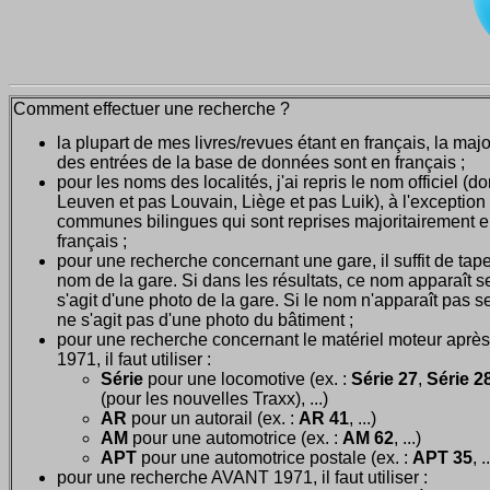
Comment effectuer une recherche ?
la plupart de mes livres/revues étant en français, la majo
des entrées de la base de données sont en français ;
pour les noms des localités, j'ai repris le nom officiel (d
Leuven et pas Louvain, Liège et pas Luik), à l'exception
communes bilingues qui sont reprises majoritairement 
français ;
pour une recherche concernant une gare, il suffit de tape
nom de la gare. Si dans les résultats, ce nom apparaît seu
s'agit d'une photo de la gare. Si le nom n'apparaît pas seu
ne s'agit pas d'une photo du bâtiment ;
pour une recherche concernant le matériel moteur après
1971, il faut utiliser :
Série
pour une locomotive (ex. :
Série 27
,
Série 28
(pour les nouvelles Traxx), ...)
AR
pour un autorail (ex. :
AR 41
, ...)
AM
pour une automotrice (ex. :
AM 62
, ...)
APT
pour une automotrice postale (ex. :
APT 35
, .
pour une recherche AVANT 1971, il faut utiliser :