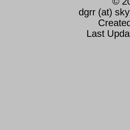
© 2
dgrr (at) sk
Create
Last Upda