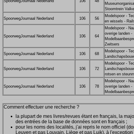
SpoorwegJournaal Nederland
106
48
Museumorganisat
Stoomtrein Valk
Modelspoor - Tec
SpoorwegJournaal Nederland
106
56
en wissels - Rai
Modelspoor - Na
overige landen -
SpoorwegJournaal Nederland
106
64
Modelbaanbespre
Zwitsers
Modelspoor - Tec
SpoorwegJournaal Nederland
106
68
Landschapsbouw 
Modelspoor - Tec
SpoorwegJournaal Nederland
106
72
Landschapsbouw
rotsen en steun
Modelspoor - Na
SpoorwegJournaal Nederland
106
78
overige landen -
Modelbaanbespre
Comment effectuer une recherche ?
la plupart de mes livres/revues étant en français, la majo
des entrées de la base de données sont en français ;
pour les noms des localités, j'ai repris le nom officiel (d
Leuven et pas Louvain, Liège et pas Luik), à l'exception