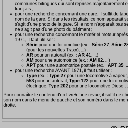
communes bilingues qui sont reprises majoritairement 
français ;
pour une recherche concernant une gare, il suffit de tape
nom de la gare. Si dans les résultats, ce nom apparaît seu
s'agit d'une photo de la gare. Si le nom n'apparaît pas seu
ne s'agit pas d'une photo du bâtiment ;
pour une recherche concernant le matériel moteur après
1971, il faut utiliser :
Série
pour une locomotive (ex. :
Série 27
,
Série 28
(pour les nouvelles Traxx), ...)
AR
pour un autorail (ex. :
AR 41
, ...)
AM
pour une automotrice (ex. :
AM 62
, ...)
APT
pour une automotrice postale (ex. :
APT 35
, .
pour une recherche AVANT 1971, il faut utiliser :
Type
(ex. :
Type 27
pour une locomotive à vapeur
553
pour un autorail,
Type 122
pour une locomoti
électrique,
Type 202
pour une locomotive Diesel, ..
Pour connaître le contenu d'un livre/d'une revue, il suffit de ch
son nom dans le menu de gauche et son numéro dans le men
droite.