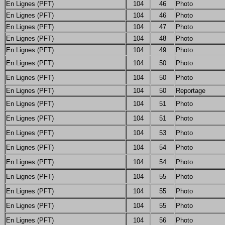
En Lignes (PFT)
104
46
Photo
En Lignes (PFT)
104
46
Photo
En Lignes (PFT)
104
47
Photo
En Lignes (PFT)
104
48
Photo
En Lignes (PFT)
104
49
Photo
En Lignes (PFT)
104
50
Photo
En Lignes (PFT)
104
50
Photo
En Lignes (PFT)
104
50
Reportage
En Lignes (PFT)
104
51
Photo
En Lignes (PFT)
104
51
Photo
En Lignes (PFT)
104
53
Photo
En Lignes (PFT)
104
54
Photo
En Lignes (PFT)
104
54
Photo
En Lignes (PFT)
104
55
Photo
En Lignes (PFT)
104
55
Photo
En Lignes (PFT)
104
55
Photo
En Lignes (PFT)
104
56
Photo