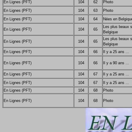
En Lignes (PFT)
104
62
Photo
En Lignes (PFT)
104
63
Photo
En Lignes (PFT)
104
64
Nées en Belgiqu
Les plus beaux s
En Lignes (PFT)
104
65
Belgique
Les plus beaux s
En Lignes (PFT)
104
65
Belgique
En Lignes (PFT)
104
66
Il y a 25 ans ...
En Lignes (PFT)
104
66
Il y a 90 ans ...
En Lignes (PFT)
104
67
Il y a 25 ans ...
En Lignes (PFT)
104
67
Il y a 25 ans ...
En Lignes (PFT)
104
68
Photo
En Lignes (PFT)
104
68
Photo