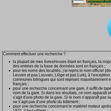
Comment effectuer une recherche ?
la plupart de mes livres/revues étant en français, la majo
des entrées de la base de données sont en français ;
pour les noms des localités, j'ai repris le nom officiel (d
Leuven et pas Louvain, Liège et pas Luik), à l'exception
communes bilingues qui sont reprises majoritairement 
français ;
pour une recherche concernant une gare, il suffit de tape
nom de la gare. Si dans les résultats, ce nom apparaît seu
s'agit d'une photo de la gare. Si le nom n'apparaît pas seu
ne s'agit pas d'une photo du bâtiment ;
pour une recherche concernant le matériel moteur après
1971, il faut utiliser :