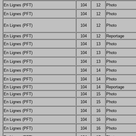
En Lignes (PFT)
104
12
Photo
En Lignes (PFT)
104
12
Photo
En Lignes (PFT)
104
12
Photo
En Lignes (PFT)
104
12
Reportage
En Lignes (PFT)
104
13
Photo
En Lignes (PFT)
104
13
Photo
En Lignes (PFT)
104
13
Photo
En Lignes (PFT)
104
14
Photo
En Lignes (PFT)
104
14
Photo
En Lignes (PFT)
104
14
Reportage
En Lignes (PFT)
104
15
Photo
En Lignes (PFT)
104
15
Photo
En Lignes (PFT)
104
16
Photo
En Lignes (PFT)
104
16
Photo
En Lignes (PFT)
104
16
Photo