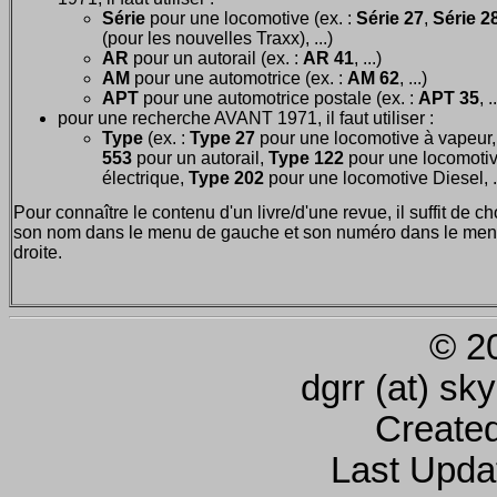
Série
pour une locomotive (ex. :
Série 27
,
Série 28
(pour les nouvelles Traxx), ...)
AR
pour un autorail (ex. :
AR 41
, ...)
AM
pour une automotrice (ex. :
AM 62
, ...)
APT
pour une automotrice postale (ex. :
APT 35
, .
pour une recherche AVANT 1971, il faut utiliser :
Type
(ex. :
Type 27
pour une locomotive à vapeur
553
pour un autorail,
Type 122
pour une locomoti
électrique,
Type 202
pour une locomotive Diesel, ..
Pour connaître le contenu d'un livre/d'une revue, il suffit de ch
son nom dans le menu de gauche et son numéro dans le men
droite.
© 2
dgrr (at) sk
Create
Last Upda