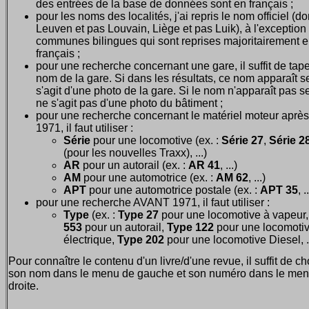
des entrées de la base de données sont en français ;
pour les noms des localités, j'ai repris le nom officiel (d
Leuven et pas Louvain, Liège et pas Luik), à l'exception
communes bilingues qui sont reprises majoritairement 
français ;
pour une recherche concernant une gare, il suffit de tape
nom de la gare. Si dans les résultats, ce nom apparaît seu
s'agit d'une photo de la gare. Si le nom n'apparaît pas seu
ne s'agit pas d'une photo du bâtiment ;
pour une recherche concernant le matériel moteur après
1971, il faut utiliser :
Série
pour une locomotive (ex. :
Série 27
,
Série 28
(pour les nouvelles Traxx), ...)
AR
pour un autorail (ex. :
AR 41
, ...)
AM
pour une automotrice (ex. :
AM 62
, ...)
APT
pour une automotrice postale (ex. :
APT 35
, .
pour une recherche AVANT 1971, il faut utiliser :
Type
(ex. :
Type 27
pour une locomotive à vapeur
553
pour un autorail,
Type 122
pour une locomoti
électrique,
Type 202
pour une locomotive Diesel, ..
Pour connaître le contenu d'un livre/d'une revue, il suffit de ch
son nom dans le menu de gauche et son numéro dans le men
droite.