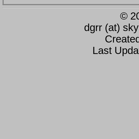
© 2
dgrr (at) sk
Create
Last Upda