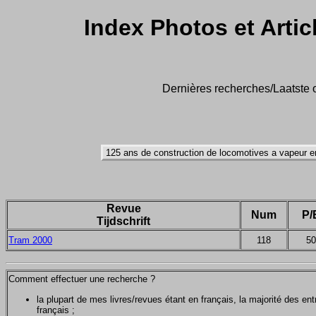
Index Photos et Artic
Dernières recherches/Laatste o
Revue
Num
P/
Tijdschrift
Tram 2000
118
50
Comment effectuer une recherche ?
la plupart de mes livres/revues étant en français, la majorité des e
français ;