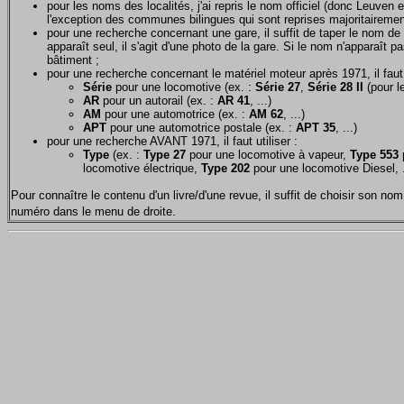
pour les noms des localités, j'ai repris le nom officiel (donc Leuven 
l'exception des communes bilingues qui sont reprises majoritairemen
pour une recherche concernant une gare, il suffit de taper le nom de 
apparaît seul, il s'agit d'une photo de la gare. Si le nom n'apparaît pa
bâtiment ;
pour une recherche concernant le matériel moteur après 1971, il faut u
Série
pour une locomotive (ex. :
Série 27
,
Série 28 II
(pour le
AR
pour un autorail (ex. :
AR 41
, ...)
AM
pour une automotrice (ex. :
AM 62
, ...)
APT
pour une automotrice postale (ex. :
APT 35
, ...)
pour une recherche AVANT 1971, il faut utiliser :
Type
(ex. :
Type 27
pour une locomotive à vapeur,
Type 553
p
locomotive électrique,
Type 202
pour une locomotive Diesel, .
Pour connaître le contenu d'un livre/d'une revue, il suffit de choisir son 
numéro dans le menu de droite.