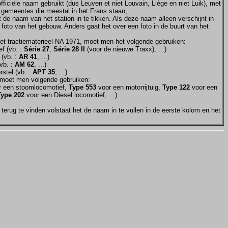
ficiële naam gebruikt (dus Leuven et niet Louvain, Liège en niet Luik), met
e gemeentes die meestal in het Frans staan;
et de naam van het station in te tikken. Als deze naam alleen verschijnt in
 foto van het gebouw. Anders gaat het over een foto in de buurt van het
et tractiematerieel NA 1971, moet men het volgende gebruiken:
f (vb. :
Série 27
,
Série 28 II
(voor de nieuwe Traxx), ...)
 (vb. :
AR 41
, ...)
vb. :
AM 62
, ...)
stel (vb. :
APT 35
, ...)
moet men volgende gebruiken:
 een stoomlocomotief,
Type 553
voor een motorrijtuig,
Type 122
voor een
Type 202
voor een Diesel locomotief, ...)
terug te vinden volstaat het de naam in te vullen in de eerste kolom en het