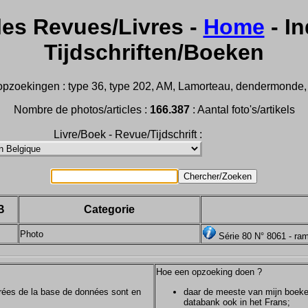
les Revues/Livres -
Home
- In
Tijdschriften/Boeken
pzoekingen : type 36, type 202, AM, Lamorteau, dendermonde, m2
Nombre de photos/articles :
166.387
: Aantal foto's/artikels
Livre/Boek - Revue/Tijdschrift :
B
Categorie
Photo
Série 80 N° 8061 - ram
Hoe een opzoeking doen ?
ntrées de la base de données sont en
daar de meeste van mijn boeken/
databank ook in het Frans;