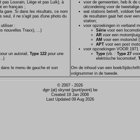
et pas Louvain, Liège et pas Luik), à
voor de gemeenten, heb ik de of
t en français ;
uitzondering voor de tweetalig
la gare. Si dans les résultats, ce nom
wat stations betreft, voldoet h
s seul, il ne s'agit pas d'une photo du
de resultaten gaat het over een
station;
tiliser :
voor opzoekingen in verband m
s nouvelles Traxx), ...)
Série
voor een locomotie
AR
voor een motorrijtuig
AM
voor een motorstel (
APT
voor een post motor
voor opzoekingen VOOR 1971 
our un autorail,
Type 122
pour une
Type
(vb. :
Type 27
voor
..)
elektrische locomotief,
nom dans le menu de gauche et son
Om de inhoud van een boek/tijdschrift 
volgnummer in de tweede.
© 2007 - 2026
dgrr (at) skynet (punt/point) be
Created 19 Jan 2008
Last Updated 09 Aug 2026