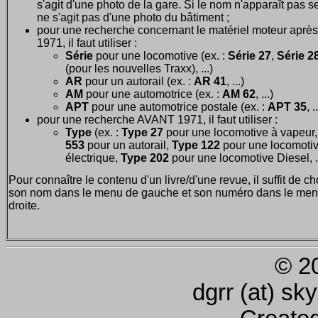
s'agit d'une photo de la gare. Si le nom n'apparaît pas seu
ne s'agit pas d'une photo du bâtiment ;
pour une recherche concernant le matériel moteur après
1971, il faut utiliser :
Série
pour une locomotive (ex. :
Série 27
,
Série 28
(pour les nouvelles Traxx), ...)
AR
pour un autorail (ex. :
AR 41
, ...)
AM
pour une automotrice (ex. :
AM 62
, ...)
APT
pour une automotrice postale (ex. :
APT 35
, .
pour une recherche AVANT 1971, il faut utiliser :
Type
(ex. :
Type 27
pour une locomotive à vapeur
553
pour un autorail,
Type 122
pour une locomoti
électrique,
Type 202
pour une locomotive Diesel, ..
Pour connaître le contenu d'un livre/d'une revue, il suffit de ch
son nom dans le menu de gauche et son numéro dans le men
droite.
© 2
dgrr (at) sk