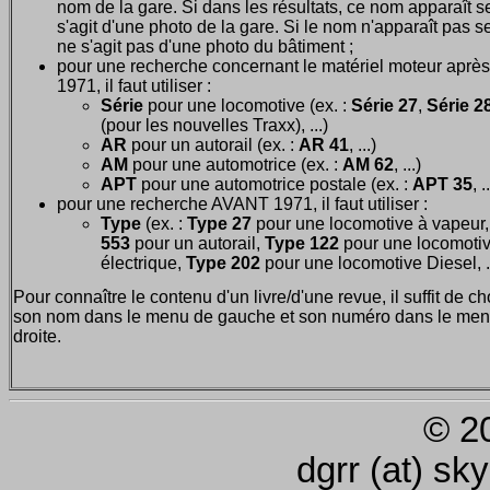
nom de la gare. Si dans les résultats, ce nom apparaît seu
s'agit d'une photo de la gare. Si le nom n'apparaît pas seu
ne s'agit pas d'une photo du bâtiment ;
pour une recherche concernant le matériel moteur après
1971, il faut utiliser :
Série
pour une locomotive (ex. :
Série 27
,
Série 28
(pour les nouvelles Traxx), ...)
AR
pour un autorail (ex. :
AR 41
, ...)
AM
pour une automotrice (ex. :
AM 62
, ...)
APT
pour une automotrice postale (ex. :
APT 35
, .
pour une recherche AVANT 1971, il faut utiliser :
Type
(ex. :
Type 27
pour une locomotive à vapeur
553
pour un autorail,
Type 122
pour une locomoti
électrique,
Type 202
pour une locomotive Diesel, ..
Pour connaître le contenu d'un livre/d'une revue, il suffit de ch
son nom dans le menu de gauche et son numéro dans le men
droite.
© 2
dgrr (at) sk