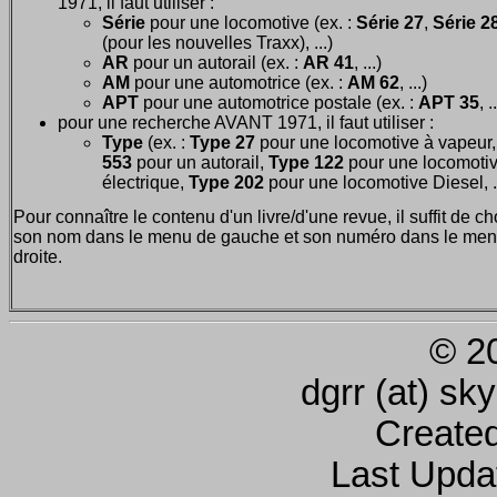
1971, il faut utiliser :
Série
pour une locomotive (ex. :
Série 27
,
Série 28
(pour les nouvelles Traxx), ...)
AR
pour un autorail (ex. :
AR 41
, ...)
AM
pour une automotrice (ex. :
AM 62
, ...)
APT
pour une automotrice postale (ex. :
APT 35
, .
pour une recherche AVANT 1971, il faut utiliser :
Type
(ex. :
Type 27
pour une locomotive à vapeur
553
pour un autorail,
Type 122
pour une locomoti
électrique,
Type 202
pour une locomotive Diesel, ..
Pour connaître le contenu d'un livre/d'une revue, il suffit de ch
son nom dans le menu de gauche et son numéro dans le men
droite.
© 2
dgrr (at) sk
Create
Last Upda