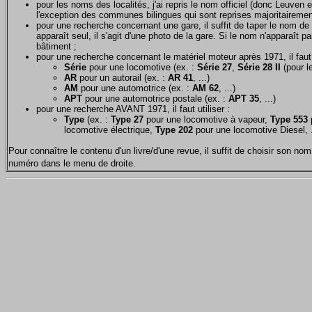
pour les noms des localités, j'ai repris le nom officiel (donc Leuven 
l'exception des communes bilingues qui sont reprises majoritairemen
pour une recherche concernant une gare, il suffit de taper le nom de 
apparaît seul, il s'agit d'une photo de la gare. Si le nom n'apparaît pa
bâtiment ;
pour une recherche concernant le matériel moteur après 1971, il faut u
Série
pour une locomotive (ex. :
Série 27
,
Série 28 II
(pour le
AR
pour un autorail (ex. :
AR 41
, ...)
AM
pour une automotrice (ex. :
AM 62
, ...)
APT
pour une automotrice postale (ex. :
APT 35
, ...)
pour une recherche AVANT 1971, il faut utiliser :
Type
(ex. :
Type 27
pour une locomotive à vapeur,
Type 553
p
locomotive électrique,
Type 202
pour une locomotive Diesel, .
Pour connaître le contenu d'un livre/d'une revue, il suffit de choisir son 
numéro dans le menu de droite.