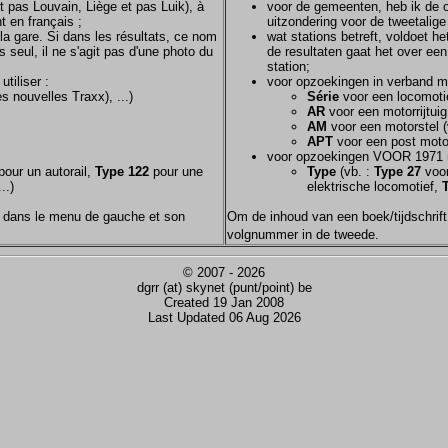
et pas Louvain, Liège et pas Luik), à
voor de gemeenten, heb ik de of
t en français ;
uitzondering voor de tweetalig
la gare. Si dans les résultats, ce nom
wat stations betreft, voldoet h
s seul, il ne s'agit pas d'une photo du
de resultaten gaat het over een
station;
tiliser :
voor opzoekingen in verband m
s nouvelles Traxx), ...)
Série
voor een locomotie
AR
voor een motorrijtuig
AM
voor een motorstel (
APT
voor een post motor
voor opzoekingen VOOR 1971 
our un autorail,
Type 122
pour une
Type
(vb. :
Type 27
voor
..)
elektrische locomotief,
nom dans le menu de gauche et son
Om de inhoud van een boek/tijdschrift 
volgnummer in de tweede.
© 2007 - 2026
dgrr (at) skynet (punt/point) be
Created 19 Jan 2008
Last Updated 06 Aug 2026