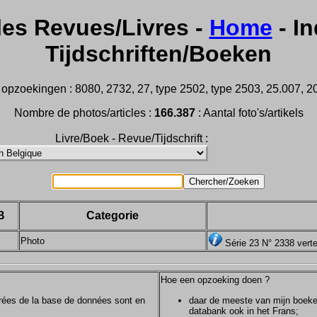
les Revues/Livres -
Home
- In
Tijdschriften/Boeken
opzoekingen : 8080, 2732, 27, type 2502, type 2503, 25.007, 202
Nombre de photos/articles :
166.387
: Aantal foto's/artikels
Livre/Boek - Revue/Tijdschrift :
B
Categorie
Photo
Série 23 N° 2338 verte
Hoe een opzoeking doen ?
ntrées de la base de données sont en
daar de meeste van mijn boeken/
databank ook in het Frans;