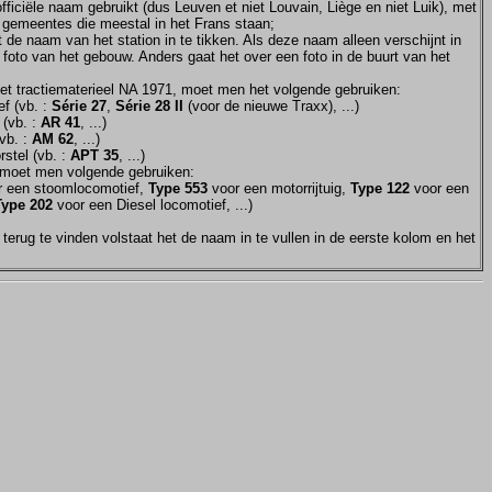
ficiële naam gebruikt (dus Leuven et niet Louvain, Liège en niet Luik), met
e gemeentes die meestal in het Frans staan;
et de naam van het station in te tikken. Als deze naam alleen verschijnt in
 foto van het gebouw. Anders gaat het over een foto in de buurt van het
et tractiematerieel NA 1971, moet men het volgende gebruiken:
f (vb. :
Série 27
,
Série 28 II
(voor de nieuwe Traxx), ...)
 (vb. :
AR 41
, ...)
vb. :
AM 62
, ...)
stel (vb. :
APT 35
, ...)
moet men volgende gebruiken:
 een stoomlocomotief,
Type 553
voor een motorrijtuig,
Type 122
voor een
Type 202
voor een Diesel locomotief, ...)
terug te vinden volstaat het de naam in te vullen in de eerste kolom en het