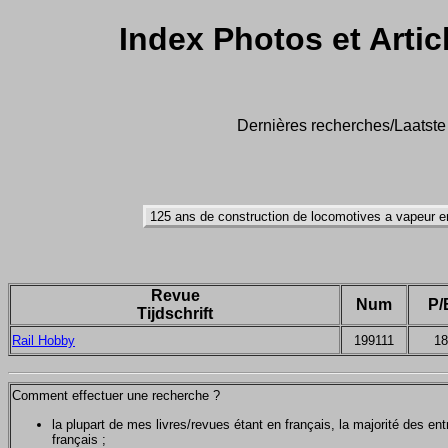
Index Photos et Artic
Dernières recherches/Laatste 
Revue
Num
P/
Tijdschrift
Rail Hobby
199111
18
Comment effectuer une recherche ?
la plupart de mes livres/revues étant en français, la majorité des e
français ;