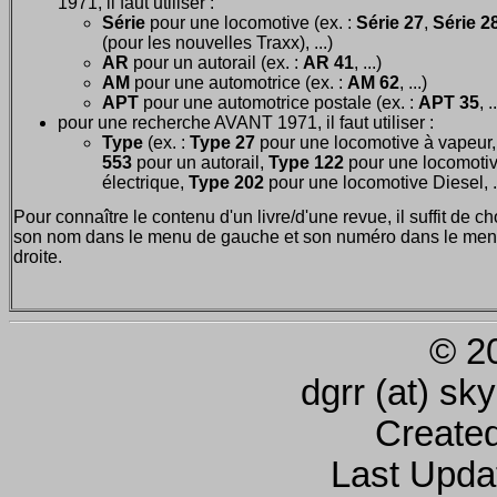
1971, il faut utiliser :
Série
pour une locomotive (ex. :
Série 27
,
Série 28
(pour les nouvelles Traxx), ...)
AR
pour un autorail (ex. :
AR 41
, ...)
AM
pour une automotrice (ex. :
AM 62
, ...)
APT
pour une automotrice postale (ex. :
APT 35
, .
pour une recherche AVANT 1971, il faut utiliser :
Type
(ex. :
Type 27
pour une locomotive à vapeur
553
pour un autorail,
Type 122
pour une locomoti
électrique,
Type 202
pour une locomotive Diesel, ..
Pour connaître le contenu d'un livre/d'une revue, il suffit de ch
son nom dans le menu de gauche et son numéro dans le men
droite.
© 2
dgrr (at) sk
Create
Last Upda