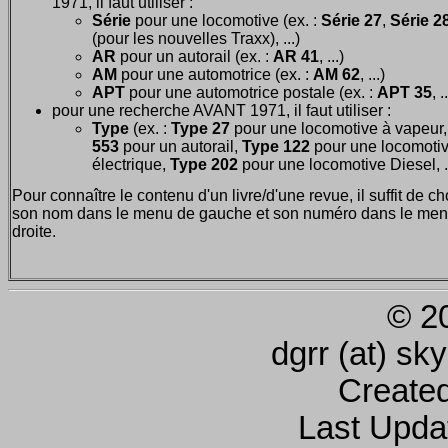
1971, il faut utiliser :
Série
pour une locomotive (ex. :
Série 27
,
Série 28
(pour les nouvelles Traxx), ...)
AR
pour un autorail (ex. :
AR 41
, ...)
AM
pour une automotrice (ex. :
AM 62
, ...)
APT
pour une automotrice postale (ex. :
APT 35
, .
pour une recherche AVANT 1971, il faut utiliser :
Type
(ex. :
Type 27
pour une locomotive à vapeur
553
pour un autorail,
Type 122
pour une locomoti
électrique,
Type 202
pour une locomotive Diesel, ..
Pour connaître le contenu d'un livre/d'une revue, il suffit de ch
son nom dans le menu de gauche et son numéro dans le men
droite.
© 2
dgrr (at) sk
Create
Last Upda