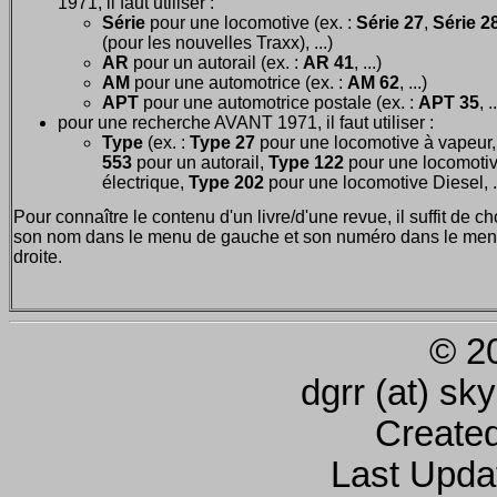
1971, il faut utiliser :
Série
pour une locomotive (ex. :
Série 27
,
Série 28
(pour les nouvelles Traxx), ...)
AR
pour un autorail (ex. :
AR 41
, ...)
AM
pour une automotrice (ex. :
AM 62
, ...)
APT
pour une automotrice postale (ex. :
APT 35
, .
pour une recherche AVANT 1971, il faut utiliser :
Type
(ex. :
Type 27
pour une locomotive à vapeur
553
pour un autorail,
Type 122
pour une locomoti
électrique,
Type 202
pour une locomotive Diesel, ..
Pour connaître le contenu d'un livre/d'une revue, il suffit de ch
son nom dans le menu de gauche et son numéro dans le men
droite.
© 2
dgrr (at) sk
Create
Last Upda