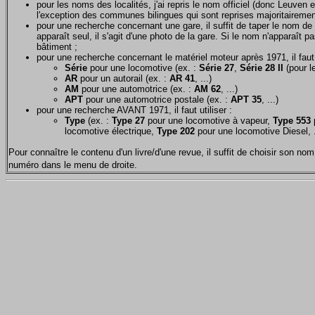
pour les noms des localités, j'ai repris le nom officiel (donc Leuven 
l'exception des communes bilingues qui sont reprises majoritairemen
pour une recherche concernant une gare, il suffit de taper le nom de 
apparaît seul, il s'agit d'une photo de la gare. Si le nom n'apparaît pa
bâtiment ;
pour une recherche concernant le matériel moteur après 1971, il faut u
Série
pour une locomotive (ex. :
Série 27
,
Série 28 II
(pour le
AR
pour un autorail (ex. :
AR 41
, ...)
AM
pour une automotrice (ex. :
AM 62
, ...)
APT
pour une automotrice postale (ex. :
APT 35
, ...)
pour une recherche AVANT 1971, il faut utiliser :
Type
(ex. :
Type 27
pour une locomotive à vapeur,
Type 553
p
locomotive électrique,
Type 202
pour une locomotive Diesel, .
Pour connaître le contenu d'un livre/d'une revue, il suffit de choisir son 
numéro dans le menu de droite.