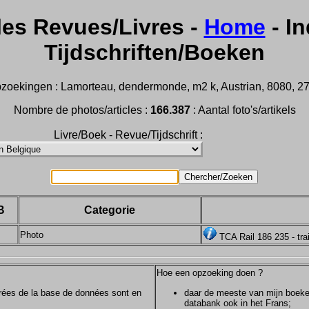
les Revues/Livres -
Home
- In
Tijdschriften/Boeken
zoekingen : Lamorteau, dendermonde, m2 k, Austrian, 8080, 2732,
Nombre de photos/articles :
166.387
: Aantal foto's/artikels
Livre/Boek - Revue/Tijdschrift :
B
Categorie
Photo
TCA Rail 186 235 - tra
Hoe een opzoeking doen ?
ntrées de la base de données sont en
daar de meeste van mijn boeken/
databank ook in het Frans;