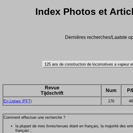
Index Photos et Artic
Dernières recherches/Laatste op
Revue
Num
P/
Tijdschrift
En Lignes (PFT)
176
48
Comment effectuer une recherche ?
la plupart de mes livres/revues étant en français, la majorité des e
français ;