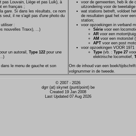
et pas Louvain, Liège et pas Luik), à
voor de gemeenten, heb ik de of
t en français ;
uitzondering voor de tweetalig
la gare. Si dans les résultats, ce nom
wat stations betreft, voldoet h
s seul, il ne s'agit pas d'une photo du
de resultaten gaat het over een
station;
tiliser :
voor opzoekingen in verband m
s nouvelles Traxx), ...)
Série
voor een locomotie
AR
voor een motorrijtuig
AM
voor een motorstel (
APT
voor een post motor
voor opzoekingen VOOR 1971 
our un autorail,
Type 122
pour une
Type
(vb. :
Type 27
voor
..)
elektrische locomotief,
nom dans le menu de gauche et son
Om de inhoud van een boek/tijdschrift 
volgnummer in de tweede.
© 2007 - 2026
dgrr (at) skynet (punt/point) be
Created 19 Jan 2008
Last Updated 07 Aug 2026