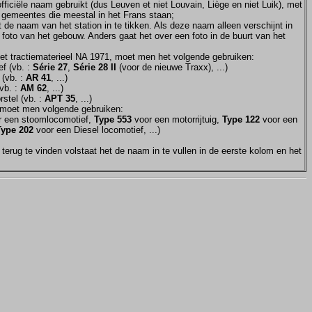
ficiële naam gebruikt (dus Leuven et niet Louvain, Liège en niet Luik), met
e gemeentes die meestal in het Frans staan;
et de naam van het station in te tikken. Als deze naam alleen verschijnt in
 foto van het gebouw. Anders gaat het over een foto in de buurt van het
et tractiematerieel NA 1971, moet men het volgende gebruiken:
f (vb. :
Série 27
,
Série 28 II
(voor de nieuwe Traxx), ...)
 (vb. :
AR 41
, ...)
vb. :
AM 62
, ...)
stel (vb. :
APT 35
, ...)
moet men volgende gebruiken:
 een stoomlocomotief,
Type 553
voor een motorrijtuig,
Type 122
voor een
Type 202
voor een Diesel locomotief, ...)
terug te vinden volstaat het de naam in te vullen in de eerste kolom en het