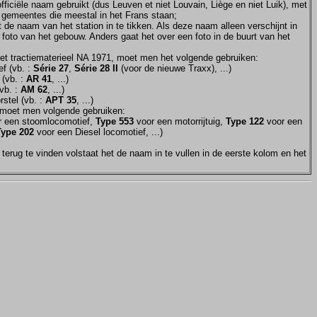
ficiële naam gebruikt (dus Leuven et niet Louvain, Liège en niet Luik), met
e gemeentes die meestal in het Frans staan;
et de naam van het station in te tikken. Als deze naam alleen verschijnt in
 foto van het gebouw. Anders gaat het over een foto in de buurt van het
et tractiematerieel NA 1971, moet men het volgende gebruiken:
f (vb. :
Série 27
,
Série 28 II
(voor de nieuwe Traxx), ...)
 (vb. :
AR 41
, ...)
vb. :
AM 62
, ...)
stel (vb. :
APT 35
, ...)
moet men volgende gebruiken:
 een stoomlocomotief,
Type 553
voor een motorrijtuig,
Type 122
voor een
Type 202
voor een Diesel locomotief, ...)
terug te vinden volstaat het de naam in te vullen in de eerste kolom en het