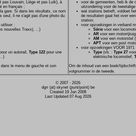
et pas Louvain, Liège et pas Luik), à
voor de gemeenten, heb ik de of
t en français ;
uitzondering voor de tweetalig
la gare. Si dans les résultats, ce nom
wat stations betreft, voldoet h
s seul, il ne s'agit pas d'une photo du
de resultaten gaat het over een
station;
tiliser :
voor opzoekingen in verband m
s nouvelles Traxx), ...)
Série
voor een locomotie
AR
voor een motorrijtuig
AM
voor een motorstel (
APT
voor een post motor
voor opzoekingen VOOR 1971 
our un autorail,
Type 122
pour une
Type
(vb. :
Type 27
voor
..)
elektrische locomotief,
nom dans le menu de gauche et son
Om de inhoud van een boek/tijdschrift 
volgnummer in de tweede.
© 2007 - 2026
dgrr (at) skynet (punt/point) be
Created 19 Jan 2008
Last Updated 07 Aug 2026