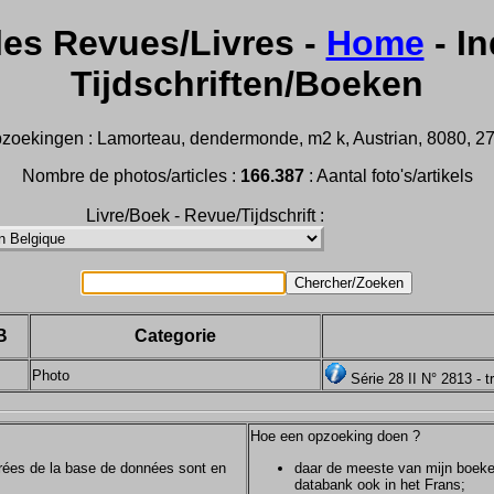
les Revues/Livres -
Home
- In
Tijdschriften/Boeken
zoekingen : Lamorteau, dendermonde, m2 k, Austrian, 8080, 2732,
Nombre de photos/articles :
166.387
: Aantal foto's/artikels
Livre/Boek - Revue/Tijdschrift :
B
Categorie
Photo
Série 28 II N° 2813 - 
Hoe een opzoeking doen ?
ntrées de la base de données sont en
daar de meeste van mijn boeken/
databank ook in het Frans;