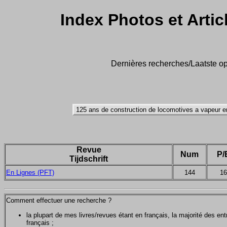
Index Photos et Artic
Dernières recherches/Laatste op
Revue
Num
P/
Tijdschrift
En Lignes (PFT)
144
16
Comment effectuer une recherche ?
la plupart de mes livres/revues étant en français, la majorité des e
français ;