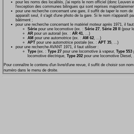
pour les noms des localités, j'ai repris le nom officiel (donc Leuven 
l'exception des communes bilingues qui sont reprises majoritairemen
pour une recherche concernant une gare, il suffit de taper le nom de 
apparaît seul, il s'agit d'une photo de la gare. Si le nom n'apparaît pa
bâtiment ;
pour une recherche concernant le matériel moteur après 1971, il faut u
Série
pour une locomotive (ex. :
Série 27
,
Série 28 II
(pour le
AR
pour un autorail (ex. :
AR 41
, ...)
AM
pour une automotrice (ex. :
AM 62
, ...)
APT
pour une automotrice postale (ex. :
APT 35
, ...)
pour une recherche AVANT 1971, il faut utiliser :
Type
(ex. :
Type 27
pour une locomotive à vapeur,
Type 553
p
locomotive électrique,
Type 202
pour une locomotive Diesel, .
Pour connaître le contenu d'un livre/d'une revue, il suffit de choisir son 
numéro dans le menu de droite.