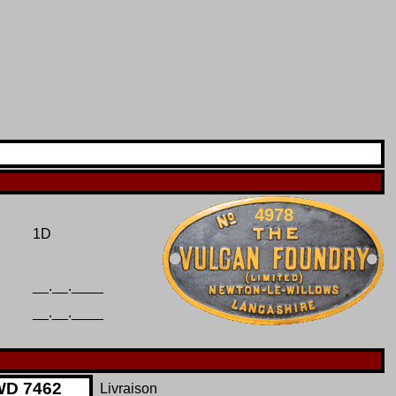
4978
1D
__.__.____
__.__.____
W
D
7462
Livraison