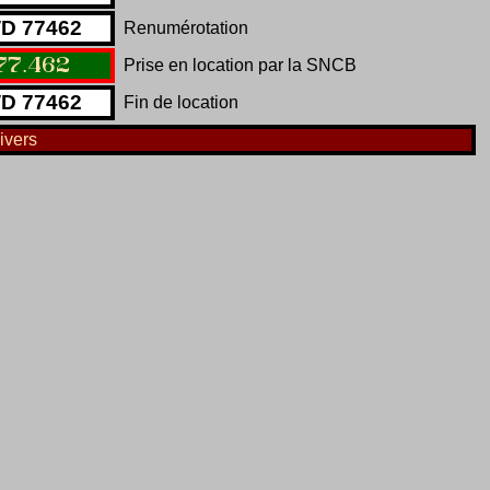
W
D
77462
Renumérotation
77
.
462
Prise en location par la SNCB
W
D
77462
Fin de location
ivers