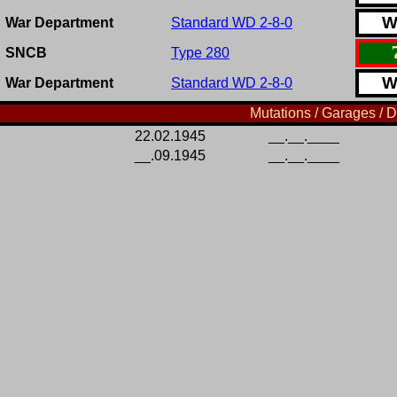
War Department
Standard WD 2-8-0
SNCB
Type 280
War Department
Standard WD 2-8-0
Mutations / Garages / D
22.02.1945
__.__.____
__.09.1945
__.__.____