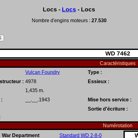
Locs -
Locs
- Locs
Nombre d'engins moteurs :
27.530
W
D
7462
Caractéristiques
Vulcan Foundry
Type :
tructeur :
4978
Essieux :
1,435 m.
 :
__.__.1943
Mise hors service :
Sortie d'écriture :
:
Numérotation
War Department
Standard WD 2-8-0