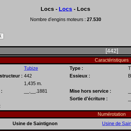
Locs -
Locs
- Locs
Nombre d'engins moteurs :
27.530
[
442
]
Caractéristiques
Tubize
Type :
T
tructeur :
442
Essieux :
B
1,435 m.
 :
__.__.1881
Mise hors service :
_
Sortie d'écriture :
_
:
Numérotation
Usine de Saintignon
Usine de Sai