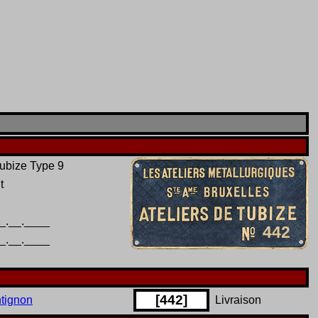
ubize Type 9
t
_.__.____
442
_.__.____
[
442
]
ntignon
Livraison