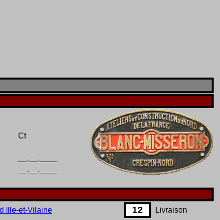
Ct
__.__.____
__.__.____
12
Ille-et-Vilaine
Livraison