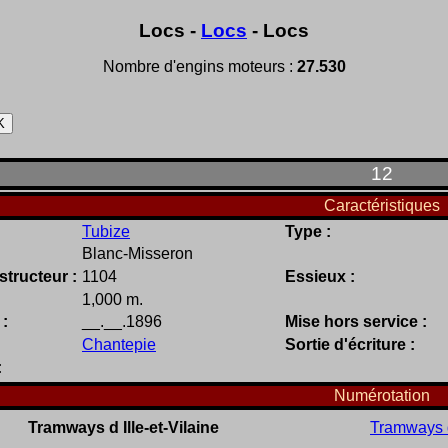
Locs -
Locs
- Locs
Nombre d'engins moteurs :
27.530
12
Caractéristiques
Tubize
Type :
Blanc-Misseron
tructeur :
1104
Essieux :
1,000 m.
 :
__.__.1896
Mise hors service :
Chantepie
Sortie d'écriture :
:
Numérotation
Tramways d Ille-et-Vilaine
Tramways d 