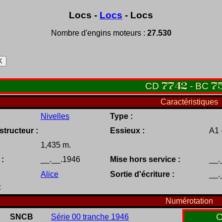
Locs -
Locs
- Locs
Nombre d'engins moteurs :
27.530
C
D
7742
-
B
C
7
Caractéristiques
Nivelles
Type :
tructeur :
Essieux :
A1 
1,435 m.
 :
__.__.1946
Mise hors service :
__.
Alice
Sortie d'écriture :
__.
:
Numérotation
SNCB
Série 00 tranche 1946