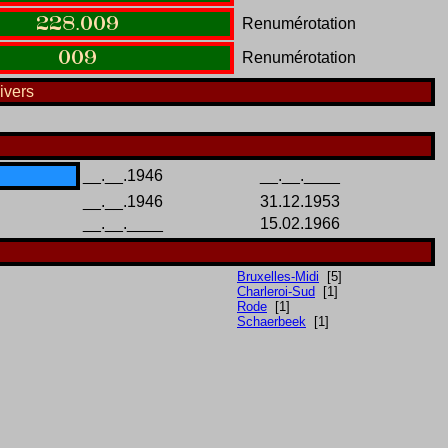
228
.
009
Renumérotation
009
Renumérotation
ivers
__.__.1946
__.__.____
__.__.1946
31.12.1953
__.__.____
15.02.1966
Bruxelles-Midi
[5]
Charleroi-Sud
[1]
Rode
[1]
Schaerbeek
[1]