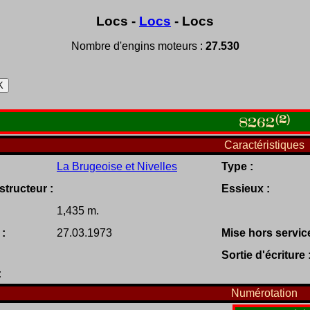
Locs -
Locs
- Locs
Nombre d'engins moteurs :
27.530
(2)
8262
Caractéristiques
La Brugeoise et Nivelles
Type :
tructeur :
Essieux :
1,435 m.
 :
27.03.1973
Mise hors service
Sortie d'écriture 
:
Numérotation