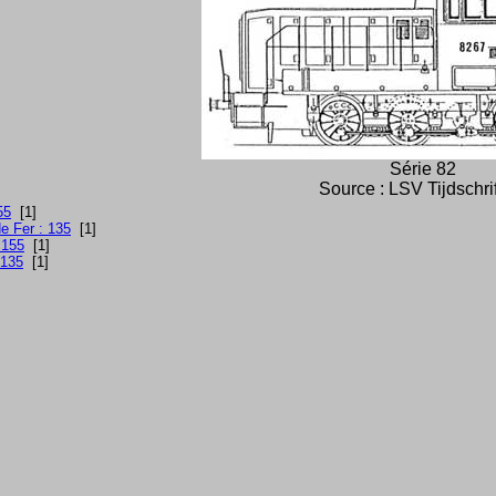
Série 82
Source : LSV Tijdschri
55
[1]
e Fer : 135
[1]
 155
[1]
 135
[1]