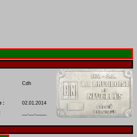
Cdh
 :
02.01.2014
:
__.__.____