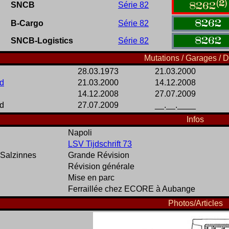
(2)
SNCB
Série 82
8262
8262
B-Cargo
Série 82
8262
SNCB-Logistics
Série 82
Mutations / Garages / D
28.03.1973
21.03.2000
d
21.03.2000
14.12.2008
14.12.2008
27.07.2009
d
27.07.2009
__.__.____
Infos
Napoli
LSV Tijdschrift 73
Salzinnes
Grande Révision
Révision générale
Mise en parc
Ferraillée chez ECORE à Aubange
Photos/Articles