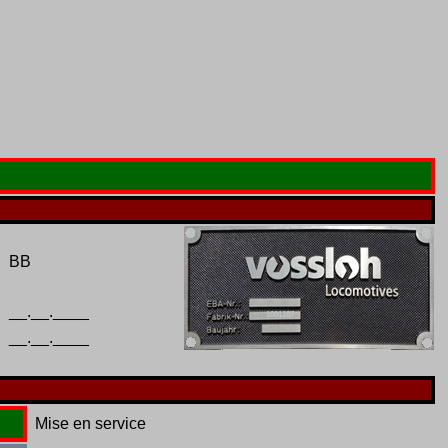
BB
__.__.____
1001287
__.__.____
Mise en service