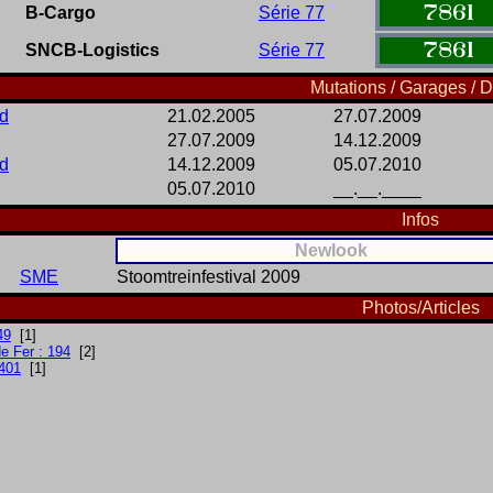
7861
B-Cargo
Série 77
7861
SNCB-Logistics
Série 77
Mutations / Garages / D
d
21.02.2005
27.07.2009
27.07.2009
14.12.2009
d
14.12.2009
05.07.2010
05.07.2010
__.__.____
Infos
Newlook
SME
Stoomtreinfestival 2009
Photos/Articles
49
[1]
e Fer : 194
[2]
401
[1]