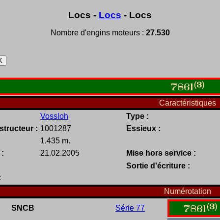
Locs -
Locs
- Locs
Nombre d'engins moteurs :
27.530
(3)
7861
Caractéristiques
Vossloh
Type :
tructeur :
1001287
Essieux :
1,435 m.
 :
21.02.2005
Mise hors service :
Sortie d'écriture :
:
Numérotation
(3)
SNCB
Série 77
7861