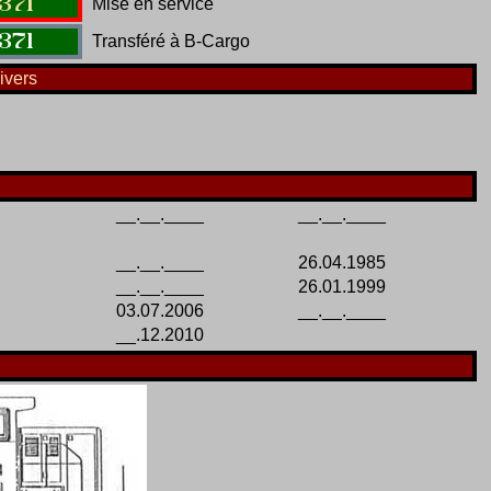
371
Mise en service
371
Transféré à B-Cargo
ivers
__.__.____
__.__.____
__.__.____
26.04.1985
__.__.____
26.01.1999
03.07.2006
__.__.____
__.12.2010