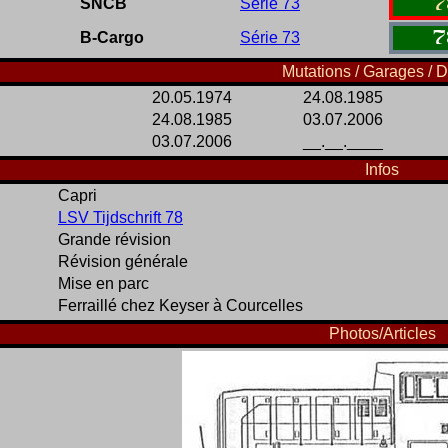
7
SNCB
Série 73
7
B-Cargo
Série 73
Mutations / Garages / D
20.05.1974
24.08.1985
24.08.1985
03.07.2006
03.07.2006
__.__.____
Infos
Capri
LSV Tijdschrift 78
Grande révision
Révision générale
Mise en parc
Ferraillé chez Keyser à Courcelles
Photos/Articles