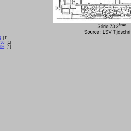
ème
Série 73 2
Source : LSV Tijdschri
6
[1]
 38
[1]
 96
[1]