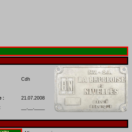
Cdh
 :
21.07.2008
:
__.__.____