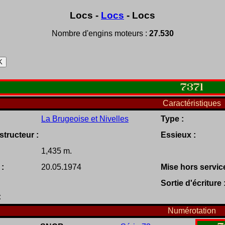
Locs -
Locs
- Locs
Nombre d'engins moteurs :
27.530
7371
Caractéristiques
La Brugeoise et Nivelles
Type :
tructeur :
Essieux :
1,435 m.
 :
20.05.1974
Mise hors service
Sortie d'écriture 
:
Numérotation