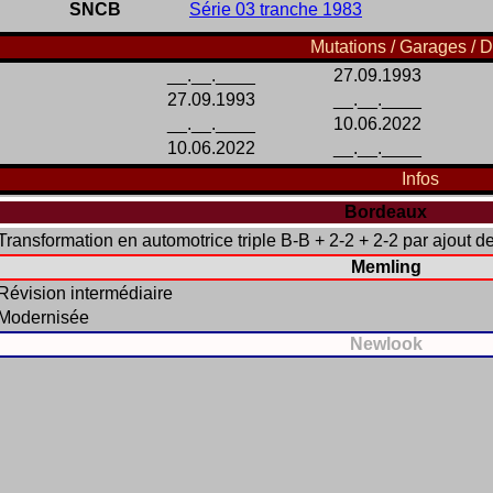
SNCB
Série 03 tranche 1983
Mutations / Garages / D
__.__.____
27.09.1993
27.09.1993
__.__.____
__.__.____
10.06.2022
10.06.2022
__.__.____
Infos
Bordeaux
Transformation en automotrice triple B-B + 2-2 + 2-2 par ajout de
Memling
Révision intermédiaire
Modernisée
Newlook