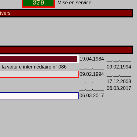
379
Mise en service
ivers
19.04.1984
__.__.____
 la voiture intermédiaire n° 086
__.__.____
09.02.1994
09.02.1994
__.__.____
__.__.____
17.12.2008
__.__.____
06.03.2017
06.03.2017
__.__.____