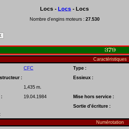
Locs -
Locs
- Locs
Nombre d'engins moteurs :
27.530
379
Caractéristiques
CFC
Type :
tructeur :
Essieux :
1,435 m.
 :
19.04.1984
Mise hors service :
Sortie d'écriture :
:
Numérotation