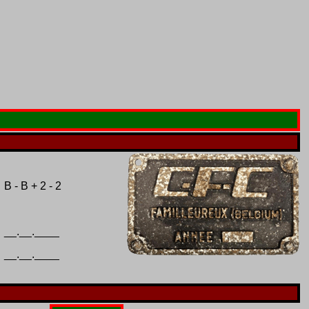
B - B + 2 - 2
__.__.____
__.__.____